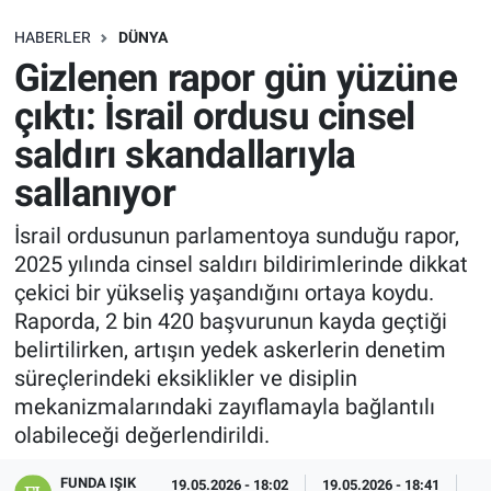
SAĞLIK
HABERLER
DÜNYA
Gizlenen rapor gün yüzüne
EKONOMİ
çıktı: İsrail ordusu cinsel
saldırı skandallarıyla
EĞİTİM
sallanıyor
ÖZEL HABER
İsrail ordusunun parlamentoya sunduğu rapor,
2025 yılında cinsel saldırı bildirimlerinde dikkat
Keşfet
çekici bir yükseliş yaşandığını ortaya koydu.
ASTROLOJİ
Raporda, 2 bin 420 başvurunun kayda geçtiği
belirtilirken, artışın yedek askerlerin denetim
MANŞET
süreçlerindeki eksiklikler ve disiplin
mekanizmalarındaki zayıflamayla bağlantılı
RESMİ İLANLAR
olabileceği değerlendirildi.
FUNDA IŞIK
İLAN
19.05.2026 - 18:02
19.05.2026 - 18:41