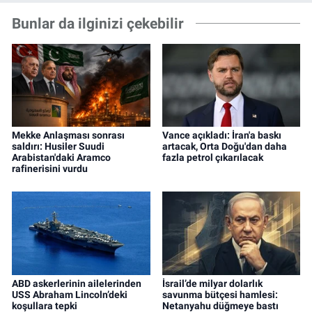
Bunlar da ilginizi çekebilir
Mekke Anlaşması sonrası
Vance açıkladı: İran'a baskı
saldırı: Husiler Suudi
artacak, Orta Doğu'dan daha
Arabistan'daki Aramco
fazla petrol çıkarılacak
rafinerisini vurdu
ABD askerlerinin ailelerinden
İsrail’de milyar dolarlık
USS Abraham Lincoln’deki
savunma bütçesi hamlesi:
koşullara tepki
Netanyahu düğmeye bastı