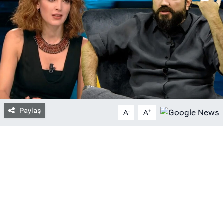
Bize ulaşın
İletişim/Künye
Yaşam
Gözden Kaçmasın
Paylaş
-
+
A
A
İletişim (Künye)