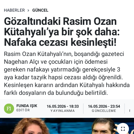
SAĞLIK
HABERLER
GÜNCEL
Gözaltındaki Rasim Ozan
EKONOMİ
Kütahyalı’ya bir şok daha:
Nafaka cezası kesinleşti!
EĞİTİM
Rasim Ozan Kütahyalı’nın, boşandığı gazeteci
ÖZEL HABER
Nagehan Alçı ve çocukları için ödemesi
gereken nafakayı yatırmadığı gerekçesiyle 3
Keşfet
aya kadar tazyik hapsi cezası aldığı öğrenildi.
Kesinleşen kararın ardından Kütahyalı hakkında
ASTROLOJİ
farklı dosyaların da bulunduğu belirtildi.
MANŞET
FUNDA IŞIK
16.05.2026 - 18:33
16.05.2026 - 23:54
EDITÖR
YAYINLANMA
GÜNCELLEME
PA
RESMİ İLANLAR
İLAN