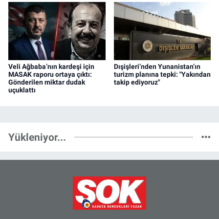
Veli Ağbaba’nın kardeşi için
Dışişleri’nden Yunanistan’ın
MASAK raporu ortaya çıktı:
turizm planına tepki: "Yakından
Gönderilen miktar dudak
takip ediyoruz"
uçuklattı
Yükleniyor...