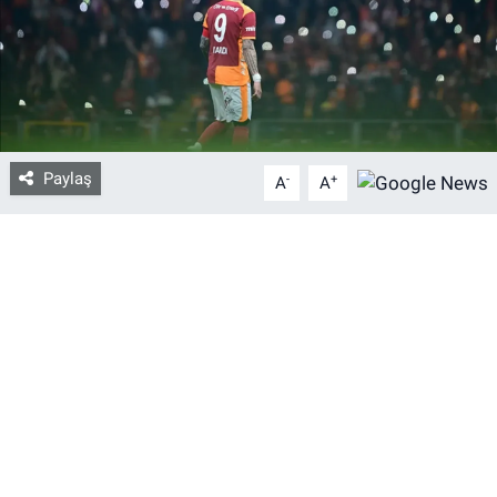
Bize ulaşın
İletişim/Künye
Yaşam
Paylaş
-
+
A
A
Gözden Kaçmasın
İletişim (Künye)