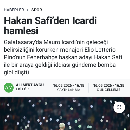
SAĞLIK
HABERLER
SPOR
Hakan Safi’den Icardi
EKONOMİ
hamlesi
EĞİTİM
Galatasaray’da Mauro Icardi’nin geleceği
belirsizliğini korurken menajeri Elio Letterio
ÖZEL HABER
Pino'nun Fenerbahçe başkan adayı Hakan Safi
ile bir araya geldiği iddiası gündeme bomba
Keşfet
gibi düştü.
ASTROLOJİ
ALI MERT AVCU
16.05.2026 - 16:15
16.05.2026 - 16:35
EDITÖR
YAYINLANMA
GÜNCELLEME
MANŞET
RESMİ İLANLAR
İLAN