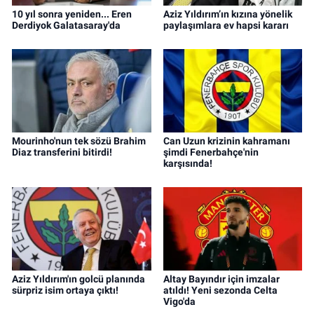
10 yıl sonra yeniden... Eren
Aziz Yıldırım’ın kızına yönelik
Derdiyok Galatasaray'da
paylaşımlara ev hapsi kararı
Mourinho'nun tek sözü Brahim
Can Uzun krizinin kahramanı
Diaz transferini bitirdi!
şimdi Fenerbahçe'nin
karşısında!
Aziz Yıldırım'ın golcü planında
Altay Bayındır için imzalar
sürpriz isim ortaya çıktı!
atıldı! Yeni sezonda Celta
Vigo'da