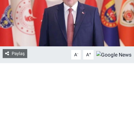
Bize ulaşın
İletişim/Künye
Yaşam
Paylaş
-
+
A
A
Gözden Kaçmasın
İletişim (Künye)