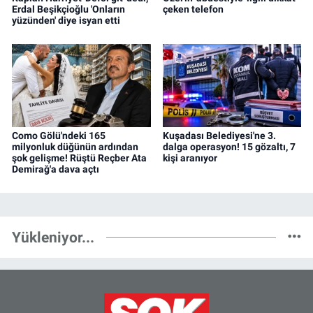
Erdal Beşikçioğlu 'Onların
çeken telefon
yüzünden' diye isyan etti
Como Gölü'ndeki 165
Kuşadası Belediyesi'ne 3.
milyonluk düğünün ardından
dalga operasyon! 15 gözaltı, 7
şok gelişme! Rüştü Reçber Ata
kişi aranıyor
Demirağ'a dava açtı
Yükleniyor...