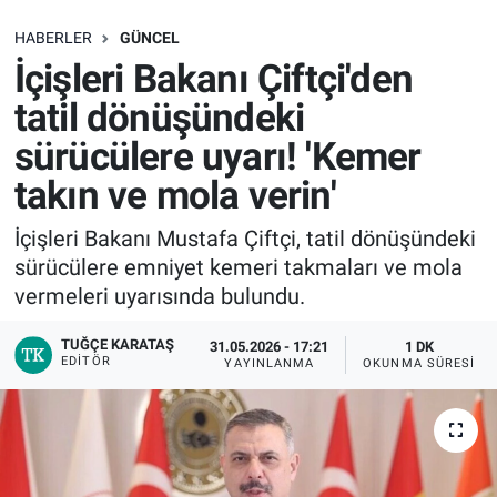
SAĞLIK
HABERLER
GÜNCEL
İçişleri Bakanı Çiftçi'den
EKONOMİ
tatil dönüşündeki
sürücülere uyarı! 'Kemer
EĞİTİM
takın ve mola verin'
ÖZEL HABER
İçişleri Bakanı Mustafa Çiftçi, tatil dönüşündeki
sürücülere emniyet kemeri takmaları ve mola
Keşfet
vermeleri uyarısında bulundu.
ASTROLOJİ
TUĞÇE KARATAŞ
31.05.2026 - 17:21
1 DK
EDITÖR
YAYINLANMA
OKUNMA SÜRESI
MANŞET
RESMİ İLANLAR
İLAN