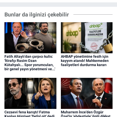
Bunlar da ilginizi çekebilir
Fatih Altaylı'dan çarpıcı kulis:
AHBAP yönetimine fesih için
'İtirafçı Rasim Ozan
kayyım atandı! Mahkemeden
Kütahyalı... Spor yorumcuları,
faaliyetleri durdurma kararı
bir genel yayın yönetmeni ve...'
Cezaevi fena karıştı! Fatma
Muharrem İnce'den Özgür
Kaplan Hürriyet 'Defol git' dedi,
Özel'in 'abdestiyle' ilgili dikkat