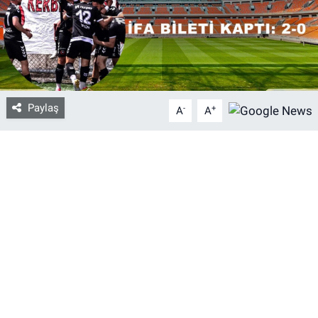
Bize ulaşın
İletişim/Künye
Yaşam
Paylaş
-
+
A
A
Gözden Kaçmasın
İletişim (Künye)