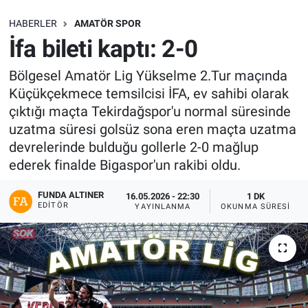
SAĞLIK
HABERLER
AMATÖR SPOR
İfa bileti kaptı: 2-0
EKONOMİ
Bölgesel Amatör Lig Yükselme 2.Tur maçında
Küçükçekmece temsilcisi İFA, ev sahibi olarak
EĞİTİM
çıktığı maçta Tekirdağspor'u normal süresinde
uzatma süresi golsüz sona eren maçta uzatma
ÖZEL HABER
devrelerinde bulduğu gollerle 2-0 mağlup
ederek finalde Bigaspor'un rakibi oldu.
Keşfet
FUNDA ALTINER
16.05.2026 - 22:30
1 DK
ASTROLOJİ
EDITÖR
YAYINLANMA
OKUNMA SÜRESI
MANŞET
RESMİ İLANLAR
İLAN