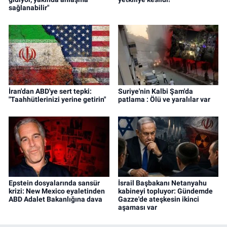
sağlanabilir"
İran'dan ABD'ye sert tepki:
Suriye'nin Kalbi Şam'da
"Taahhütlerinizi yerine getirin"
patlama : Ölü ve yaralılar var
Epstein dosyalarında sansür
İsrail Başbakanı Netanyahu
krizi: New Mexico eyaletinden
kabineyi topluyor: Gündemde
ABD Adalet Bakanlığına dava
Gazze'de ateşkesin ikinci
aşaması var