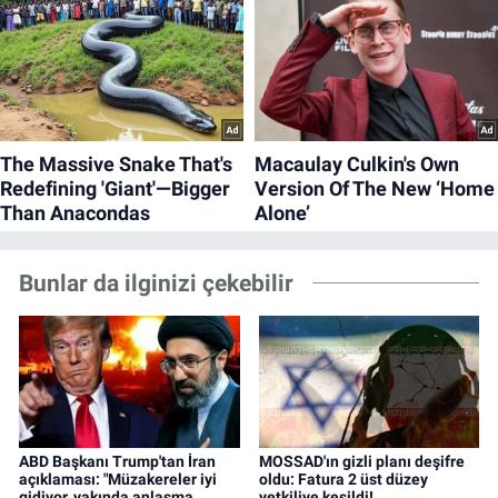
Bunlar da ilginizi çekebilir
ABD Başkanı Trump'tan İran
MOSSAD'ın gizli planı deşifre
açıklaması: "Müzakereler iyi
oldu: Fatura 2 üst düzey
gidiyor, yakında anlaşma
yetkiliye kesildi!