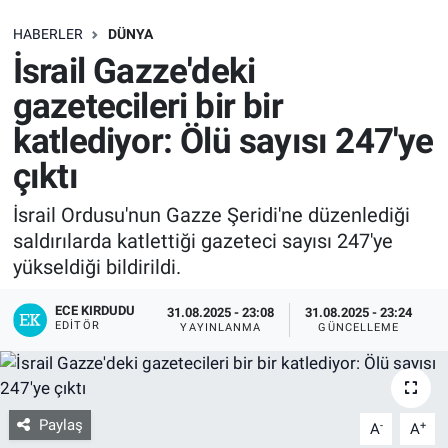
SAĞLIK
HABERLER
DÜNYA
İsrail Gazze'deki
EKONOMİ
gazetecileri bir bir
katlediyor: Ölü sayısı 247'ye
EĞİTİM
çıktı
ÖZEL HABER
İsrail Ordusu'nun Gazze Şeridi'ne düzenlediği
saldırılarda katlettiği gazeteci sayısı 247'ye
Keşfet
yükseldiği bildirildi.
ASTROLOJİ
ECE KIRDUDU
31.08.2025 - 23:08
31.08.2025 - 23:24
EDITÖR
YAYINLANMA
GÜNCELLEME
MANŞET
RESMİ İLANLAR
Paylaş
-
+
A
A
İLAN