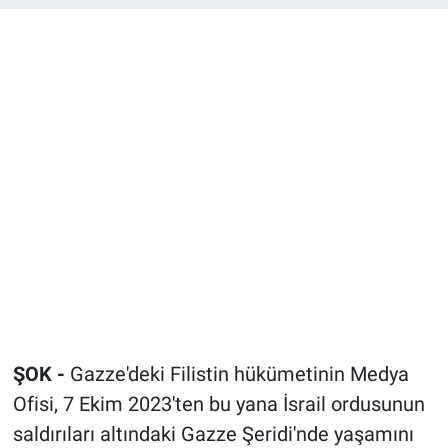
Bize ulaşın
İletişim/Künye
Yaşam
Gözden Kaçmasın
İletişim (Künye)
ŞOK -
Gazze'deki Filistin hükümetinin Medya
Ofisi, 7 Ekim 2023'ten bu yana İsrail ordusunun
saldırıları altındaki Gazze Şeridi'nde yaşamını