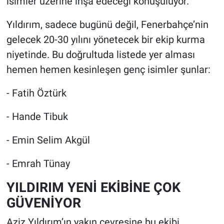
isimler üzerine inşa edeceği konuşuluyor.
Yıldırım, sadece bugünü değil, Fenerbahçe’nin
gelecek 20-30 yılını yönetecek bir ekip kurma
niyetinde. Bu doğrultuda listede yer alması
hemen hemen kesinleşen genç isimler şunlar:
- Fatih Öztürk
- Hande Tibuk
- Emin Selim Akgül
- Emrah Tünay
YILDIRIM YENİ EKİBİNE ÇOK
GÜVENİYOR
Aziz Yıldırım’ın yakın çevresine bu ekibi,