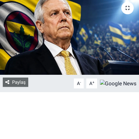
Bize ulaşın
İletişim/Künye
Yaşam
Gözden Kaçmasın
İletişim (Künye)
Paylaş
-
+
A
A