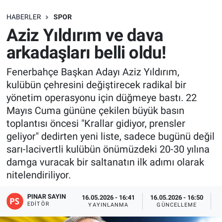
SAĞLIK
HABERLER
SPOR
Aziz Yıldırım ve dava
EKONOMİ
arkadaşları belli oldu!
EĞİTİM
Fenerbahçe Başkan Adayı Aziz Yıldırım,
kulübün çehresini değiştirecek radikal bir
ÖZEL HABER
yönetim operasyonu için düğmeye bastı. 22
Mayıs Cuma gününe çekilen büyük basın
Keşfet
toplantısı öncesi "Krallar gidiyor, prensler
geliyor" dedirten yeni liste, sadece bugünü değil
ASTROLOJİ
sarı-lacivertli kulübün önümüzdeki 20-30 yılına
damga vuracak bir saltanatın ilk adımı olarak
MANŞET
nitelendiriliyor.
RESMİ İLANLAR
PINAR SAYIN
16.05.2026 - 16:41
16.05.2026 - 16:50
EDITÖR
YAYINLANMA
GÜNCELLEME
İLAN