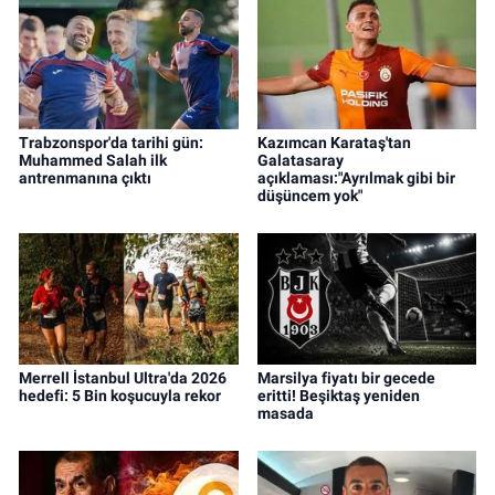
Trabzonspor'da tarihi gün:
Kazımcan Karataş'tan
Muhammed Salah ilk
Galatasaray
antrenmanına çıktı
açıklaması:"Ayrılmak gibi bir
düşüncem yok"
Merrell İstanbul Ultra'da 2026
Marsilya fiyatı bir gecede
hedefi: 5 Bin koşucuyla rekor
eritti! Beşiktaş yeniden
masada