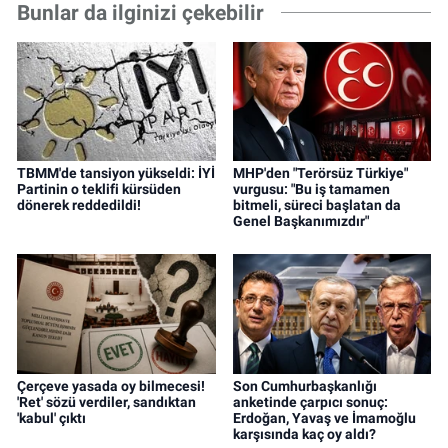
Bunlar da ilginizi çekebilir
TBMM'de tansiyon yükseldi: İYİ
MHP'den "Terörsüz Türkiye"
Partinin o teklifi kürsüden
vurgusu: "Bu iş tamamen
dönerek reddedildi!
bitmeli, süreci başlatan da
Genel Başkanımızdır"
Çerçeve yasada oy bilmecesi!
Son Cumhurbaşkanlığı
'Ret' sözü verdiler, sandıktan
anketinde çarpıcı sonuç:
'kabul' çıktı
Erdoğan, Yavaş ve İmamoğlu
karşısında kaç oy aldı?