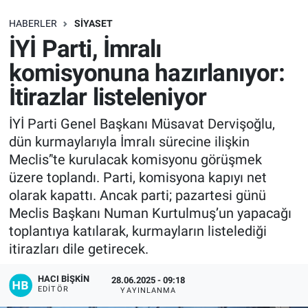
SAĞLIK
HABERLER
SIYASET
İYİ Parti, İmralı
EKONOMİ
komisyonuna hazırlanıyor:
İtirazlar listeleniyor
EĞİTİM
İYİ Parti Genel Başkanı Müsavat Dervişoğlu,
ÖZEL HABER
dün kurmaylarıyla İmralı sürecine ilişkin
Meclis’'te kurulacak komisyonu görüşmek
Keşfet
üzere toplandı. Parti, komisyona kapıyı net
olarak kapattı. Ancak parti; pazartesi günü
ASTROLOJİ
Meclis Başkanı Numan Kurtulmuş’un yapacağı
toplantıya katılarak, kurmayların listelediği
MANŞET
itirazları dile getirecek.
RESMİ İLANLAR
HACI BIŞKIN
28.06.2025 - 09:18
EDITÖR
YAYINLANMA
İLAN