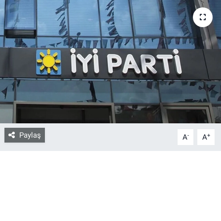
Bize ulaşın
İletişim/Künye
Yaşam
Gözden Kaçmasın
İletişim (Künye)
Paylaş
-
+
A
A