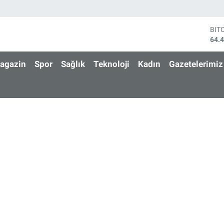
BIT
64.
DO
47,
agazin
Spor
Sağlık
Teknoloji
Kadın
Gazetelerimiz
EU
55,
STE
64,
GRA
652
BİS
13.