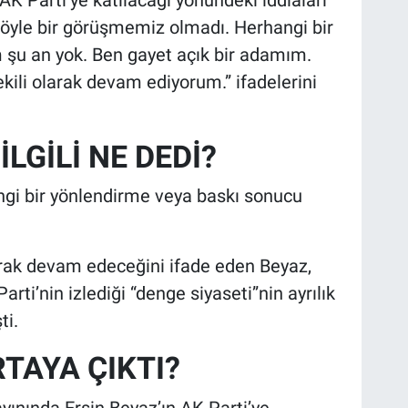
Böyle bir görüşmemiz olmadı. Herhangi bir
 şu an yok. Ben gayet açık bir adamım.
kili olarak devam ediyorum.” ifadelerini
İLGİLİ NE DEDİ?
angi bir yönlendirme veya baskı sonucu
arak devam edeceğini ifade eden Beyaz,
rti’nin izlediği “denge siyaseti”nin ayrılık
ti.
RTAYA ÇIKTI?
ınında Ersin Beyaz’ın AK Parti’ye