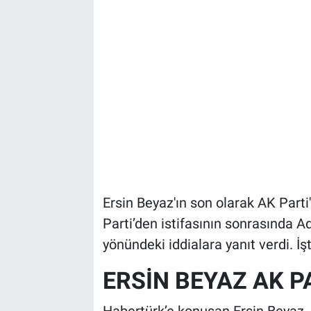
Ersin Beyaz'ın son olarak AK Parti'
Parti’den istifasının sonrasında A
yönündeki iddialara yanıt verdi. İş
ERSİN BEYAZ AK P
Habertürk’e konuşan Ersin Beyaz, A