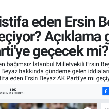
 istifa eden Ersin
geçiyor? Açıklama g
rti'ye geçecek mi?
linen bağımsız İstanbul Milletvekili Ersin B
 Beyaz hakkında gündeme gelen iddiaları
istifa eden Ersin Beyaz AK Parti'ye mi geçi
1 DK
OKUNMA SÜRESI