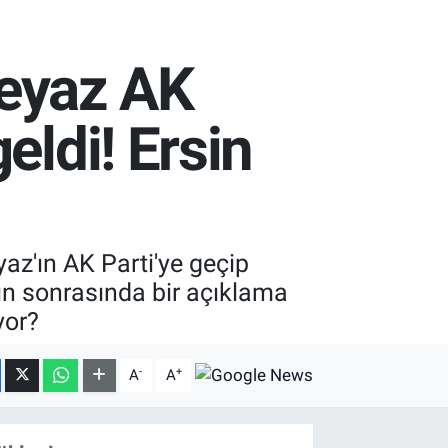
 Beyaz AK
eldi! Ersin
eyaz'ın AK Parti'ye geçip
n sonrasında bir açıklama
yor?
-
+
A
A