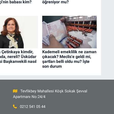
tçi'nin babası kim?
öğreniyor mu?
n Çetinkaya kimdir,
Kademeli emeklilik ne zaman
nda, nereli? Üsküdar
çıkacak? Meclis'e geldi mi,
i Başkanvekili nasıl
şartları belli oldu mu? İşte
son durum
Tevfikbey Mahallesi Köşk Sokak Şevval
Apartmanı No:24/4
0212 541 05 44