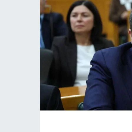
Bize ulaşın
İletişim/Künye
Yaşam
Gözden Kaçmasın
İletişim (Künye)