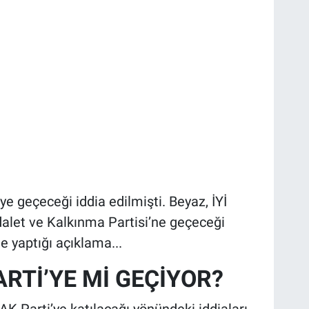
ye geçeceği iddia edilmişti. Beyaz, İYİ
dalet ve Kalkınma Partisi’ne geçeceği
te yaptığı açıklama...
ARTİ’YE Mİ GEÇİYOR?
K Parti’ye katılacağı yönündeki iddiaları