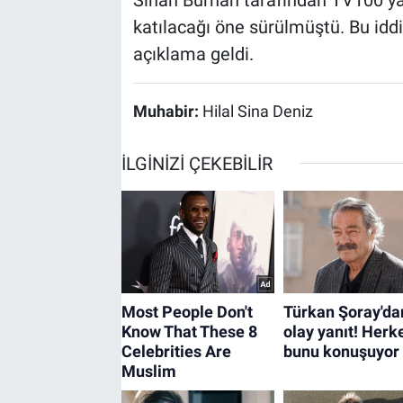
katılacağı öne sürülmüştü. Bu idd
açıklama geldi.
Muhabir:
Hilal Sina Deniz