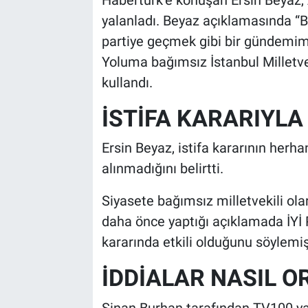
yalanladı. Beyaz açıklamasında “
partiye geçmek gibi bir gündemim
Yoluma bağımsız İstanbul Milletve
kullandı.
İSTİFA KARARIYLA 
Ersin Beyaz, istifa kararının herh
alınmadığını belirtti.
Siyasete bağımsız milletvekili ol
daha önce yaptığı açıklamada İYİ Pa
kararında etkili olduğunu söylemiş
İDDİALAR NASIL O
Sinan Burhan tarafından TV100 yay