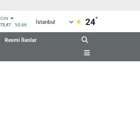
°
COIN
24
İstanbul
475,47
%0.66
LAR
5971
%0.05
Resmi İlanlar
RO
1336
%0.18
RLİN
2534
%0.22
M ALTIN
7.85
%0.54
T100
703
%0