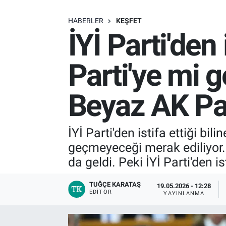
SAĞLIK
HABERLER
KEŞFET
İYİ Parti'den
EKONOMİ
Parti'ye mi 
EĞİTİM
Beyaz AK Pa
ÖZEL HABER
Keşfet
İYİ Parti'den istifa ettiği bi
geçmeyeceği merak ediliyor.
ASTROLOJİ
da geldi. Peki İYİ Parti'den 
MANŞET
TUĞÇE KARATAŞ
19.05.2026 - 12:28
EDITÖR
YAYINLANMA
RESMİ İLANLAR
İLAN