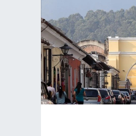
Bize ulaşın
İletişim/Künye
Yaşam
Gözden Kaçmasın
İletişim (Künye)