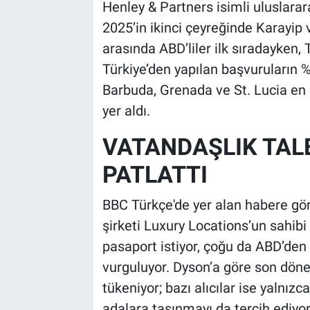
Henley & Partners isimli uluslarar
2025’in ikinci çeyreğinde Karayip 
arasında ABD’liler ilk sıradayken, T
Türkiye’den yapılan başvuruların %
Barbuda, Grenada ve St. Lucia en 
yer aldı.
VATANDAŞLIK TALE
PATLATTI
BBC Türkçe'de yer alan habere gör
şirketi Luxury Locations’un sahibi
pasaport istiyor, çoğu da ABD’den g
vurguluyor. Dyson’a göre son döne
tükeniyor; bazı alıcılar ise yalnız
adalara taşınmayı da tercih ediyor