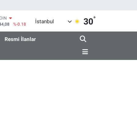
°
COIN
30
İstanbul
44,08
%-0.18
AR
436
%0.18
Resmi İlanlar
O
510
%0.32
RLİN
811
%0.38
M ALTIN
.55
%0.03
T100
79
%-14