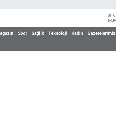
BIT
64.9
DOL
47,7
agazin
Spor
Sağlık
Teknoloji
Kadın
Gazetelerimiz
EUR
55,2
STE
64,4
GRA
6660
BİS
13.7