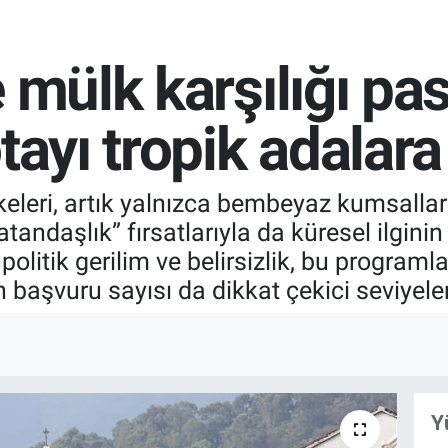
 mülk karşılığı pas
tayı tropik adalara
keleri, artık yalnızca bembeyaz kumsallar
vatandaşlık” fırsatlarıyla da küresel ilgin
litik gerilim ve belirsizlik, bu programlar
n başvuru sayısı da dikkat çekici seviyeler
Y