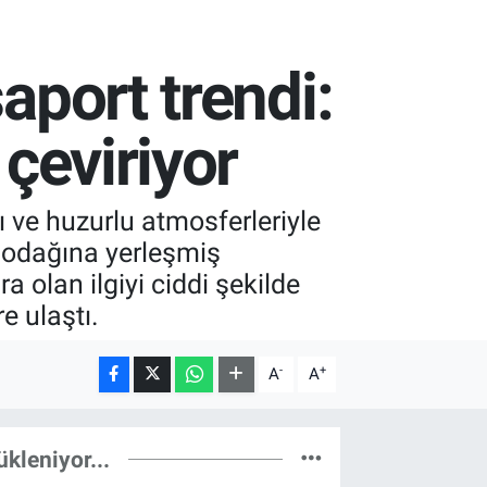
aport trendi:
 çeviriyor
ı ve huzurlu atmosferleriyle
in odağına yerleşmiş
a olan ilgiyi ciddi şekilde
e ulaştı.
-
+
A
A
ükleniyor...