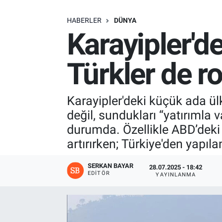
SAĞLIK
HABERLER
DÜNYA
Karayipler'de
EKONOMİ
Türkler de ro
EĞİTİM
ÖZEL HABER
Karayipler'deki küçük ada ül
değil, sundukları “yatırımla 
Keşfet
durumda. Özellikle ABD’deki po
artırırken; Türkiye'den yapıla
ASTROLOJİ
SERKAN BAYAR
28.07.2025 - 18:42
MANŞET
EDITÖR
YAYINLANMA
RESMİ İLANLAR
İLAN