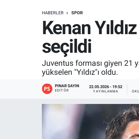
SAĞLIK
HABERLER
SPOR
Kenan Yıldız
EKONOMİ
seçildi
EĞİTİM
ÖZEL HABER
Juventus forması giyen 21 ya
yükselen "Yıldız"ı oldu.
Keşfet
PINAR SAYIN
22.05.2026 - 19:52
ASTROLOJİ
EDITÖR
YAYINLANMA
OK
MANŞET
RESMİ İLANLAR
İLAN