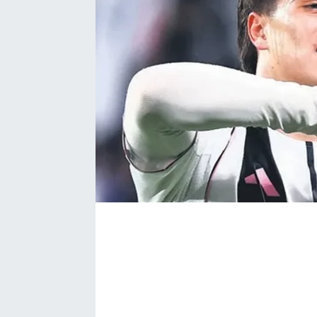
Bize ulaşın
İletişim/Künye
Yaşam
Gözden Kaçmasın
İletişim (Künye)