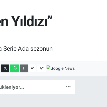
 Yıldızı”
ya Serie A'da sezonun
-
+
A
A
ükleniyor...