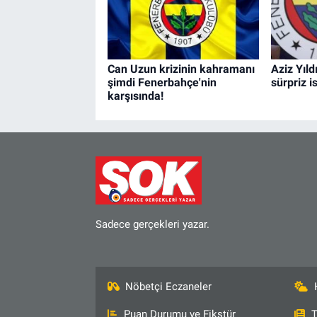
Can Uzun krizinin kahramanı
Aziz Yıld
şimdi Fenerbahçe'nin
sürpriz i
karşısında!
Sadece gerçekleri yazar.
Nöbetçi Eczaneler
Puan Durumu ve Fikstür
T