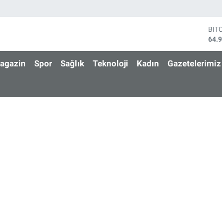
BIT
64.
DO
47,
agazin
Spor
Sağlık
Teknoloji
Kadın
Gazetelerimiz
EU
55,
STE
64,
GRA
666
BİS
13.