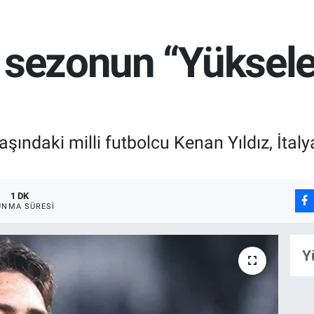
 sezonun “Yükselen
şındaki milli futbolcu Kenan Yıldız, İtal
1 DK
UNMA SÜRESI
Y