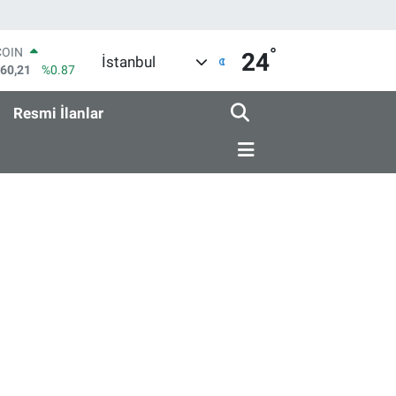
°
COIN
24
İstanbul
960,21
%0.87
LAR
7436
%0.18
Resmi İlanlar
RO
2510
%0.32
RLİN
4811
%0.38
M ALTIN
0.55
%0.03
T100
779
%-14