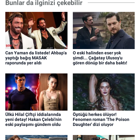
Bunlar da ilginizi çekebilir
Can Yaman da listede! Ahbap'a
O eski halinden eser yok
yaptığı bağış MASAK
şimdi... Çağatay Ulusoy'u
raporunda yer aldı
gören dönüp bir daha baktı!
Ülkü Hilal Çiftçi iddialarında
Öptüğü herkes ölüyor!
yeni detay! Hakan Çelebi'nin
Fenomen roman 'The Poison
eski paylaşımı gündem oldu
Daughter' dizi oluyor