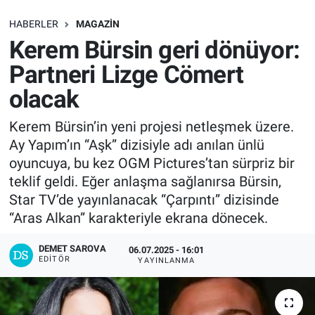
SAĞLIK
HABERLER
MAGAZIN
Kerem Bürsin geri dönüyor:
EKONOMİ
Partneri Lizge Cömert
olacak
EĞİTİM
Kerem Bürsin’in yeni projesi netleşmek üzere.
ÖZEL HABER
Ay Yapım’ın “Aşk” dizisiyle adı anılan ünlü
oyuncuya, bu kez OGM Pictures’tan sürpriz bir
Keşfet
teklif geldi. Eğer anlaşma sağlanırsa Bürsin,
Star TV’de yayınlanacak “Çarpıntı” dizisinde
ASTROLOJİ
“Aras Alkan” karakteriyle ekrana dönecek.
MANŞET
DEMET SAROVA
06.07.2025 - 16:01
EDITÖR
YAYINLANMA
RESMİ İLANLAR
İLAN