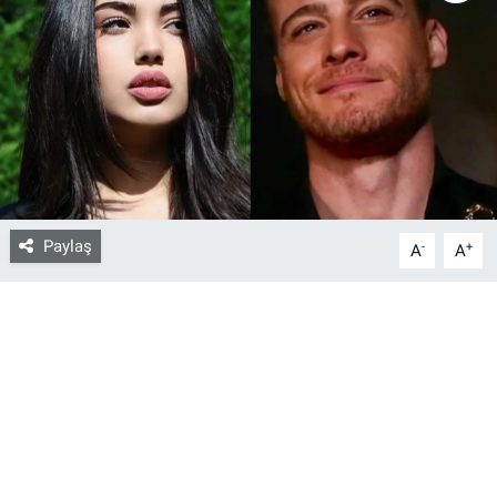
Bize ulaşın
İletişim/Künye
Yaşam
Gözden Kaçmasın
Paylaş
-
+
A
A
İletişim (Künye)