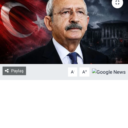
Bize ulaşın
İletişim/Künye
Yaşam
Gözden Kaçmasın
Paylaş
İletişim (Künye)
-
+
A
A