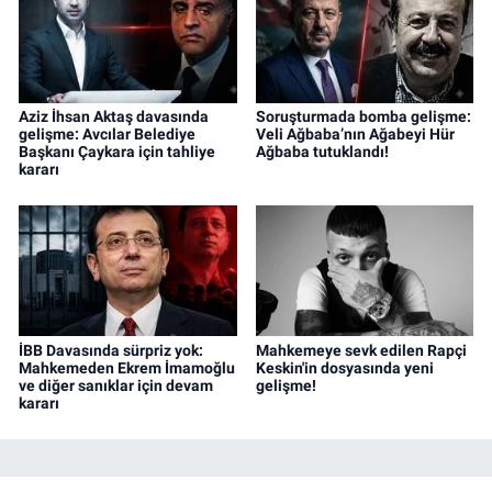
Aziz İhsan Aktaş davasında
Soruşturmada bomba gelişme:
gelişme: Avcılar Belediye
Veli Ağbaba’nın Ağabeyi Hür
Başkanı Çaykara için tahliye
Ağbaba tutuklandı!
kararı
İBB Davasında sürpriz yok:
Mahkemeye sevk edilen Rapçi
Mahkemeden Ekrem İmamoğlu
Keskin'in dosyasında yeni
ve diğer sanıklar için devam
gelişme!
kararı