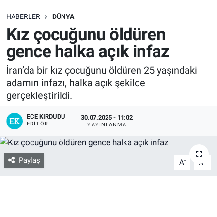
SAĞLIK
HABERLER
DÜNYA
Kız çocuğunu öldüren
EKONOMİ
gence halka açık infaz
EĞİTİM
İran’da bir kız çocuğunu öldüren 25 yaşındaki
adamın infazı, halka açık şekilde
ÖZEL HABER
gerçekleştirildi.
Keşfet
ECE KIRDUDU
30.07.2025 - 11:02
EDITÖR
YAYINLANMA
ASTROLOJİ
Paylaş
-
+
A
A
MANŞET
RESMİ İLANLAR
İLAN