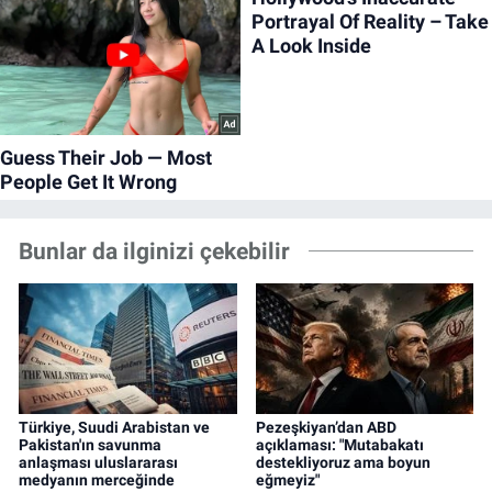
Bunlar da ilginizi çekebilir
Türkiye, Suudi Arabistan ve
Pezeşkiyan’dan ABD
Pakistan'ın savunma
açıklaması: "Mutabakatı
anlaşması uluslararası
destekliyoruz ama boyun
medyanın merceğinde
eğmeyiz"