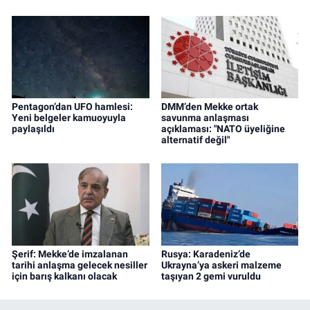
Pentagon’dan UFO hamlesi:
DMM’den Mekke ortak
Yeni belgeler kamuoyuyla
savunma anlaşması
paylaşıldı
açıklaması: "NATO üyeliğine
alternatif değil"
Şerif: Mekke’de imzalanan
Rusya: Karadeniz’de
tarihi anlaşma gelecek nesiller
Ukrayna’ya askeri malzeme
için barış kalkanı olacak
taşıyan 2 gemi vuruldu