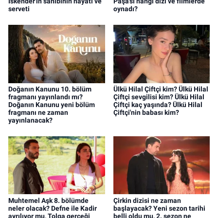
İskender'in sahibinin hayatı ve
Paşa'sı hangi dizi ve filmlerde
serveti
oynadı?
Doğanın Kanunu 10. bölüm
Ülkü Hilal Çiftçi kim? Ülkü Hilal
fragmanı yayınlandı mı?
Çiftçi sevgilisi kim? Ülkü Hilal
Doğanın Kanunu yeni bölüm
Çiftçi kaç yaşında? Ülkü Hilal
fragmanı ne zaman
Çiftçi'nin babası kim?
yayınlanacak?
Muhtemel Aşk 8. bölümde
Çirkin dizisi ne zaman
neler olacak? Defne ile Kadir
başlayacak? Yeni sezon tarihi
ayrılıyor mu, Tolga gerçeği
belli oldu mu, 2. sezon ne