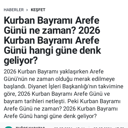
SAĞLIK
HABERLER
KEŞFET
Kurban Bayramı Arefe
EKONOMİ
Günü ne zaman? 2026
Kurban Bayramı Arefe
EĞİTİM
Günü hangi güne denk
ÖZEL HABER
geliyor?
Keşfet
2026 Kurban Bayramı yaklaşırken Arefe
Günü'nün ne zaman olduğu merak edilmeye
ASTROLOJİ
başlandı. Diyanet İşleri Başkanlığı'nın takvimine
göre, 2026 Kurban Bayramı Arefe Günü ve
MANŞET
bayram tarihleri netleşti. Peki Kurban Bayramı
Arefe Günü ne zaman? 2026 Kurban Bayramı
RESMİ İLANLAR
Arefe Günü hangi güne denk geliyor?
İLAN