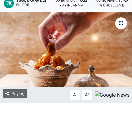
TUĞÇE KARATAŞ
22.05.2026 - 15:44
22.05.2026 - 17:52
EDITÖR
YAYINLANMA
GÜNCELLEME
Bize ulaşın
İletişim/Künye
Yaşam
Gözden Kaçmasın
İletişim (Künye)
Paylaş
-
+
A
A