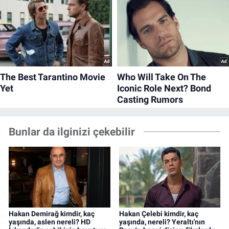
Bunlar da ilginizi çekebilir
Hakan Demirağ kimdir, kaç
Hakan Çelebi kimdir, kaç
yaşında, aslen nereli? HD
yaşında, nereli? Yeraltı'nın