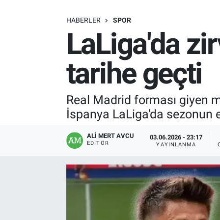
SAĞLIK
HABERLER
SPOR
LaLiga'da zir
EKONOMİ
tarihe geçti
EĞİTİM
ÖZEL HABER
Real Madrid forması giyen mil
İspanya LaLiga'da sezonun en
Keşfet
ALI MERT AVCU
03.06.2026 - 23:17
ASTROLOJİ
EDITÖR
YAYINLANMA
MANŞET
RESMİ İLANLAR
İLAN