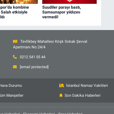
spor’da kombine
Suudiler parayı bastı,
: Salah etkisiyle
Samsunspor yıldızını
ldı
vermedi!
Tevfikbey Mahallesi Köşk Sokak Şevval
Apartmanı No:24/4
0212 541 05 44
[email protected]
Hava Durumu
İstanbul Namaz Vakitleri
üm Manşetler
Son Dakika Haberleri