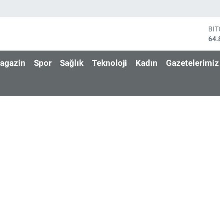
BI
64.
DO
47,
agazin
Spor
Sağlık
Teknoloji
Kadın
Gazetelerimiz
EU
55,
ST
64,
GR
666
Bİ
13.