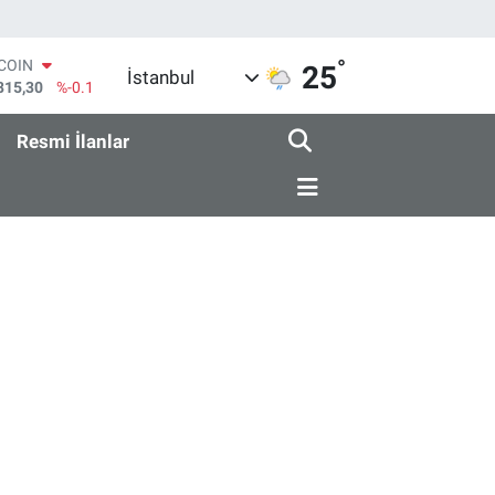
°
TCOIN
25
İstanbul
815,30
%-0.1
LAR
7436
%0.18
Resmi İlanlar
RO
2510
%0.32
ERLİN
4811
%0.38
AM ALTIN
0.55
%0
ST100
779
%-14