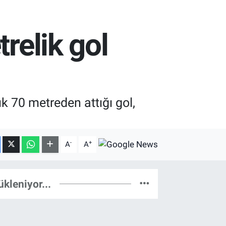
relik gol
k 70 metreden attığı gol,
-
+
A
A
ükleniyor...