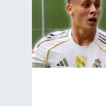
Bize ulaşın
İletişim/Künye
Yaşam
Gözden Kaçmasın
İletişim (Künye)