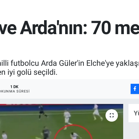
ve Arda'nın: 70 met
li futbolcu Arda Güler'in Elche'ye yaklaşı
 iyi golü seçildi.
1 DK
OKUNMA SÜRESI
Y