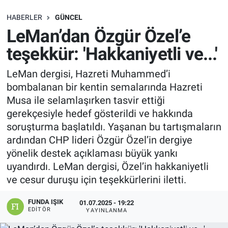
SAĞLIK
HABERLER
GÜNCEL
LeMan’dan Özgür Özel’e
EKONOMİ
teşekkür: 'Hakkaniyetli ve...'
EĞİTİM
LeMan dergisi, Hazreti Muhammed’i
bombalanan bir kentin semalarında Hazreti
ÖZEL HABER
Musa ile selamlaşırken tasvir ettiği
gerekçesiyle hedef gösterildi ve hakkında
Keşfet
soruşturma başlatıldı. Yaşanan bu tartışmaların
ardından CHP lideri Özgür Özel’in dergiye
ASTROLOJİ
yönelik destek açıklaması büyük yankı
uyandırdı. LeMan dergisi, Özel’in hakkaniyetli
MANŞET
ve cesur duruşu için teşekkürlerini iletti.
RESMİ İLANLAR
FUNDA IŞIK
01.07.2025 - 19:22
EDITÖR
YAYINLANMA
İLAN