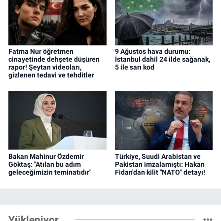
Fatma Nur öğretmen
9 Ağustos hava durumu:
cinayetinde dehşete düşüren
İstanbul dahil 24 ilde sağanak,
rapor! Şeytan videoları,
5 ile sarı kod
gizlenen tedavi ve tehditler
Bakan Mahinur Özdemir
Türkiye, Suudi Arabistan ve
Göktaş: "Atılan bu adım
Pakistan imzalamıştı: Hakan
geleceğimizin teminatıdır"
Fidan'dan kilit "NATO" detayı!
Yükleniyor...