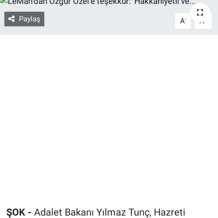
Paylaş
-
+
A
A
Bize ulaşın
İletişim/Künye
Yaşam
Gözden Kaçmasın
İletişim (Künye)
ŞOK -
Adalet Bakanı Yılmaz Tunç, Hazreti