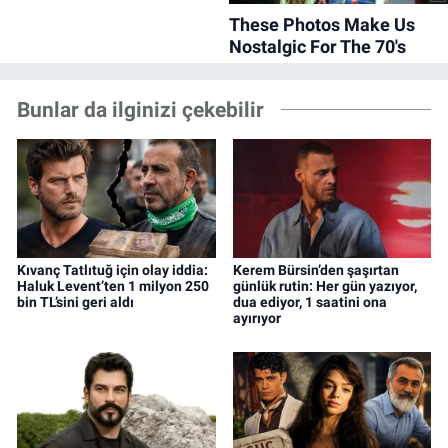
Bunlar da ilginizi çekebilir
Kıvanç Tatlıtuğ için olay iddia:
Kerem Bürsin’den şaşırtan
Haluk Levent’ten 1 milyon 250
günlük rutin: Her gün yazıyor,
bin TL’sini geri aldı
dua ediyor, 1 saatini ona
ayırıyor