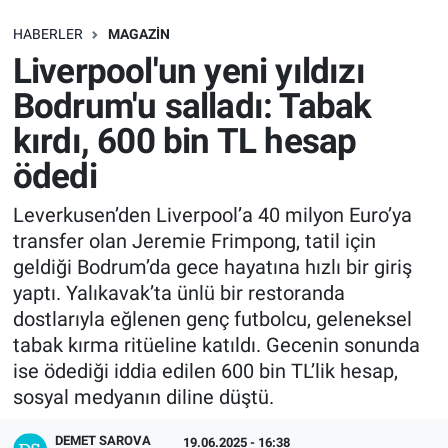
SAĞLIK
HABERLER
MAGAZIN
Liverpool'un yeni yıldızı
EKONOMİ
Bodrum'u salladı: Tabak
kırdı, 600 bin TL hesap
EĞİTİM
ödedi
ÖZEL HABER
Leverkusen’den Liverpool’a 40 milyon Euro’ya
transfer olan Jeremie Frimpong, tatil için
Keşfet
geldiği Bodrum’da gece hayatına hızlı bir giriş
ASTROLOJİ
yaptı. Yalıkavak’ta ünlü bir restoranda
dostlarıyla eğlenen genç futbolcu, geleneksel
MANŞET
tabak kırma ritüeline katıldı. Gecenin sonunda
ise ödediği iddia edilen 600 bin TL’lik hesap,
RESMİ İLANLAR
sosyal medyanın diline düştü.
DEMET SAROVA
İLAN
19.06.2025 - 16:38