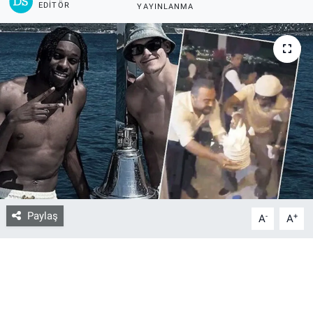
EDITÖR
YAYINLANMA
Bize ulaşın
İletişim/Künye
Yaşam
Gözden Kaçmasın
İletişim (Künye)
Paylaş
-
+
A
A