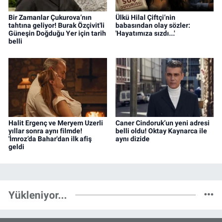
Bir Zamanlar Çukurova’nın
Ülkü Hilal Çiftçi’nin
tahtına geliyor! Burak Özçivit'li
babasından olay sözler:
Güneşin Doğduğu Yer için tarih
'Hayatımıza sızdı...'
belli
Halit Ergenç ve Meryem Uzerli
Caner Cindoruk’un yeni adresi
yıllar sonra aynı filmde!
belli oldu! Oktay Kaynarca ile
'İmroz’da Bahar'dan ilk afiş
aynı dizide
geldi
Yükleniyor...