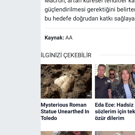
Macron, artan küresel tehditler 
güçlendirilmesi gerektiğini belirte
bu hedefe doğrudan katkı sağlayac
Kaynak:
AA