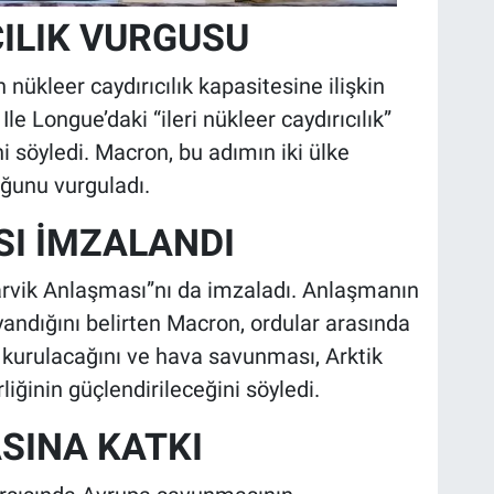
CILIK VURGUSU
ükleer caydırıcılık kapasitesine ilişkin
Ile Longue’daki “ileri nükleer caydırıcılık”
i söyledi. Macron, bu adımın iki ülke
duğunu vurguladı.
I İMZALANDI
arvik Anlaşması”nı da imzaladı. Anlaşmanın
yandığını belirten Macron, ordular arasında
 kurulacağını ve hava savunması, Arktik
rliğinin güçlendirileceğini söyledi.
SINA KATKI