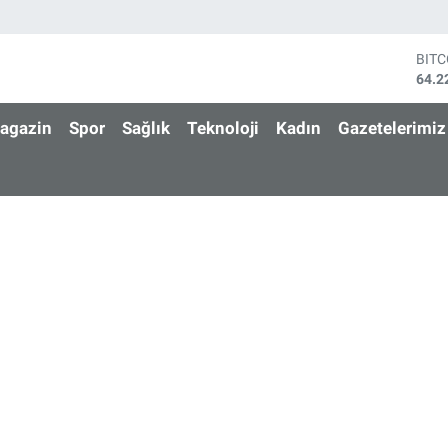
BIT
64.2
DOL
47,6
agazin
Spor
Sağlık
Teknoloji
Kadın
Gazetelerimiz
EUR
55,0
STE
64,2
GRA
6510
BİS
13.7