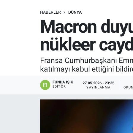
SAĞLIK
HABERLER
DÜNYA
Macron duyu
EKONOMİ
nükleer caydı
EĞİTİM
ÖZEL HABER
Fransa Cumhurbaşkanı Emmanu
katılmayı kabul ettiğini bildir
Keşfet
FUNDA IŞIK
27.05.2026 - 23:35
ASTROLOJİ
EDITÖR
YAYINLANMA
OKUN
MANŞET
RESMİ İLANLAR
İLAN