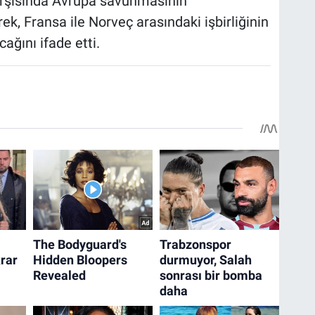
karşısında Avrupa savunmasının
rek, Fransa ile Norveç arasındaki işbirliğinin
ağını ifade etti.