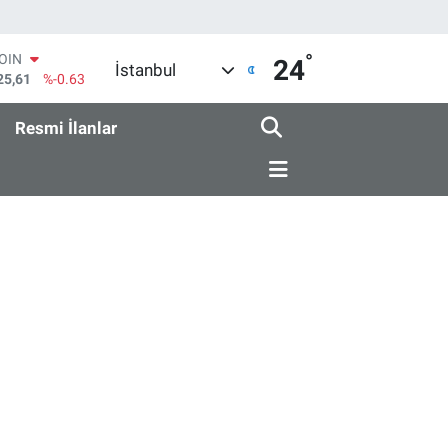
°
COIN
24
İstanbul
25,61
%-0.63
AR
704
%0
Resmi İlanlar
O
406
%-0.08
RLİN
143
%0
M ALTIN
.40
%0.45
T100
99
%70