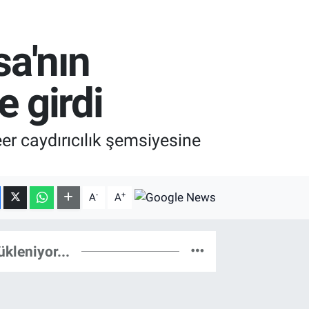
a'nın
e girdi
r caydırıcılık şemsiyesine
-
+
A
A
ükleniyor...