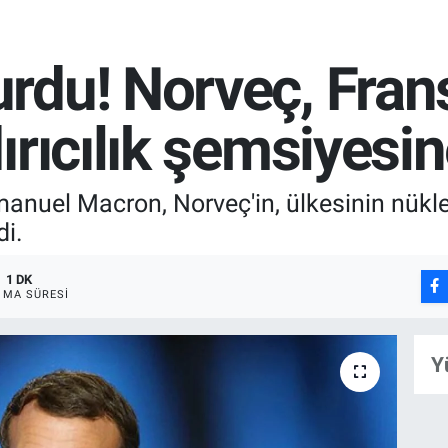
rdu! Norveç, Frans
rıcılık şemsiyesin
el Macron, Norveç'in, ülkesinin nüklee
di.
1 DK
MA SÜRESI
Y