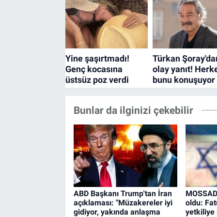
Bunlar da ilginizi çekebilir
ABD Başkanı Trump'tan İran
MOSSAD'ın
açıklaması: "Müzakereler iyi
oldu: Fat
gidiyor, yakında anlaşma
yetkiliye 