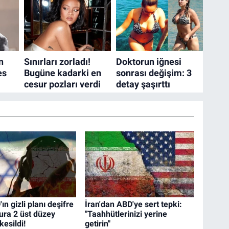
 gizli planı deşifre
İran'dan ABD'ye sert tepki:
ura 2 üst düzey
"Taahhütlerinizi yerine
kesildi!
getirin"