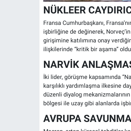
NÜKLEER CAYDIRI
Fransa Cumhurbaşkanı, Fransa’nın n
işbirliğine de değinerek, Norveç’in 
girişimine katılımına onay verdiğin
ilişkilerinde “kritik bir aşama” ol
NARVİK ANLAŞMAS
İki lider, görüşme kapsamında “N
karşılıklı yardımlaşma ilkesine da
düzenli diyalog mekanizmalarının
bölgesi ile uzay gibi alanlarda işbi
AVRUPA SAVUNMA