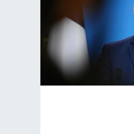
Bize ulaşın
İletişim/Künye
Yaşam
Gözden Kaçmasın
İletişim (Künye)