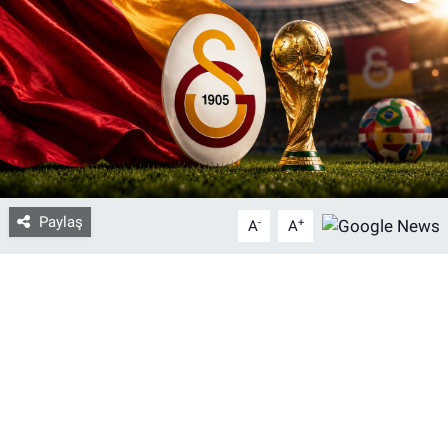
Bize ulaşın
İletişim/Künye
Yaşam
Gözden Kaçmasın
Paylaş
-
+
A
A
İletişim (Künye)