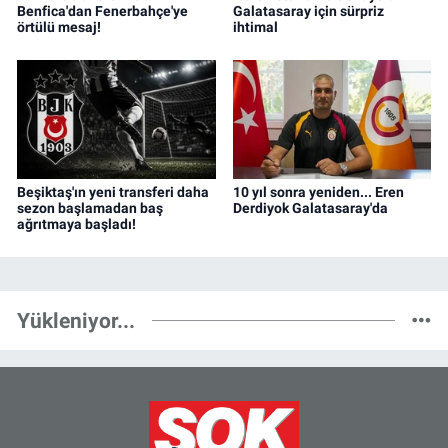
Benfica'dan Fenerbahçe'ye
Galatasaray için sürpriz
örtülü mesaj!
ihtimal
Beşiktaş'ın yeni transferi daha
10 yıl sonra yeniden... Eren
sezon başlamadan baş
Derdiyok Galatasaray'da
ağrıtmaya başladı!
Yükleniyor...