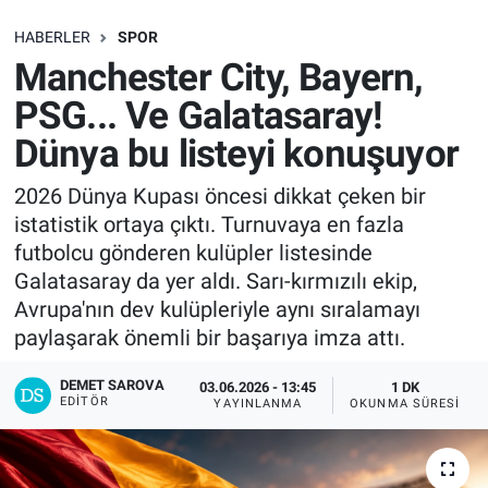
SAĞLIK
HABERLER
SPOR
Manchester City, Bayern,
EKONOMİ
PSG... Ve Galatasaray!
Dünya bu listeyi konuşuyor
EĞİTİM
2026 Dünya Kupası öncesi dikkat çeken bir
ÖZEL HABER
istatistik ortaya çıktı. Turnuvaya en fazla
futbolcu gönderen kulüpler listesinde
Keşfet
Galatasaray da yer aldı. Sarı-kırmızılı ekip,
Avrupa'nın dev kulüpleriyle aynı sıralamayı
ASTROLOJİ
paylaşarak önemli bir başarıya imza attı.
MANŞET
DEMET SAROVA
03.06.2026 - 13:45
1 DK
EDITÖR
YAYINLANMA
OKUNMA SÜRESI
RESMİ İLANLAR
İLAN