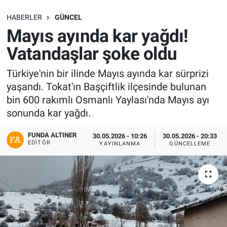
SAĞLIK
HABERLER
GÜNCEL
Mayıs ayında kar yağdı!
EKONOMİ
Vatandaşlar şoke oldu
EĞİTİM
Türkiye'nin bir ilinde Mayıs ayında kar sürprizi
yaşandı. Tokat'ın Başçiftlik ilçesinde bulunan
ÖZEL HABER
bin 600 rakımlı Osmanlı Yaylası'nda Mayıs ayı
sonunda kar yağdı.
Keşfet
FUNDA ALTINER
30.05.2026 - 10:26
30.05.2026 - 20:33
EDITÖR
YAYINLANMA
GÜNCELLEME
ASTROLOJİ
MANŞET
RESMİ İLANLAR
İLAN