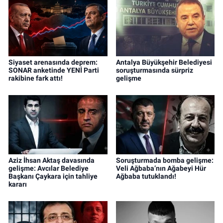
Siyaset arenasında deprem:
Antalya Büyükşehir Belediyesi
SONAR anketinde YENİ Parti
soruşturmasında sürpriz
rakibine fark attı!
gelişme
Aziz İhsan Aktaş davasında
Soruşturmada bomba gelişme:
gelişme: Avcılar Belediye
Veli Ağbaba’nın Ağabeyi Hür
Başkanı Çaykara için tahliye
Ağbaba tutuklandı!
kararı