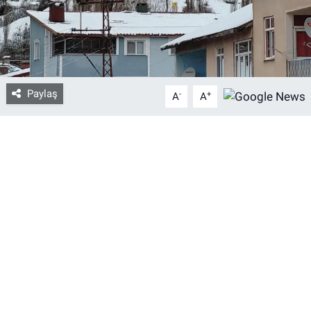
Bize ulaşın
İletişim/Künye
Paylaş
-
+
A
A
Yaşam
Gözden Kaçmasın
İletişim (Künye)