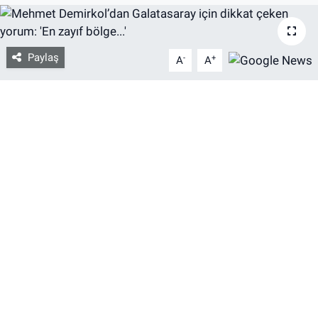
Bize ulaşın
Paylaş
-
+
A
A
İletişim/Künye
Yaşam
Gözden Kaçmasın
İletişim (Künye)