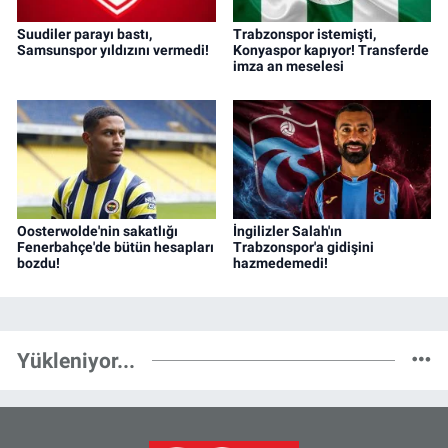
Suudiler parayı bastı,
Trabzonspor istemişti,
Samsunspor yıldızını vermedi!
Konyaspor kapıyor! Transferde
imza an meselesi
Oosterwolde'nin sakatlığı
İngilizler Salah'ın
Fenerbahçe'de bütün hesapları
Trabzonspor'a gidişini
bozdu!
hazmedemedi!
Yükleniyor...