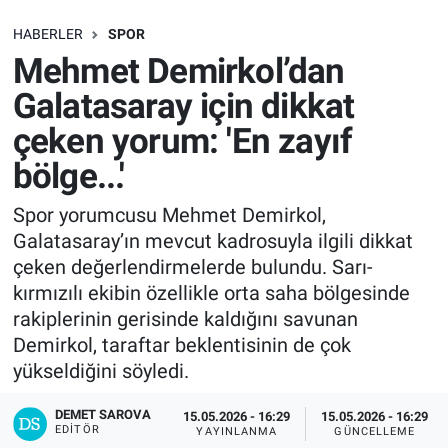
SAĞLIK
HABERLER
SPOR
Mehmet Demirkol’dan
EKONOMİ
Galatasaray için dikkat
çeken yorum: 'En zayıf
EĞİTİM
bölge...'
ÖZEL HABER
Spor yorumcusu Mehmet Demirkol,
Galatasaray’ın mevcut kadrosuyla ilgili dikkat
Keşfet
çeken değerlendirmelerde bulundu. Sarı-
ASTROLOJİ
kırmızılı ekibin özellikle orta saha bölgesinde
rakiplerinin gerisinde kaldığını savunan
MANŞET
Demirkol, taraftar beklentisinin de çok
yükseldiğini söyledi.
RESMİ İLANLAR
DEMET SAROVA
15.05.2026 - 16:29
15.05.2026 - 16:29
EDITÖR
YAYINLANMA
GÜNCELLEME
İLAN