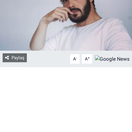
Bize ulaşın
İletişim/Künye
Yaşam
Paylaş
-
+
Gözden Kaçmasın
A
A
İletişim (Künye)