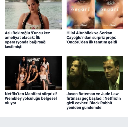
Aslı Bekiroğlu 9’uncu kez
Hilal Altınbilek ve Serkan
ameliyat olacak: İlk
Çayoğlu’ndan sürpriz proje:
operasyonda bağırsağı
'Öngörü'den ilk tanıtım geldi
kesilmişti
Netflix’ten Manifest sürprizi!
Jason Bateman ve Jude Law
Wembley yolculuğu belgesel
fırtınası geç başladı: Netflix'in
oluyor
gizli cevheri Black Rabbit
yeniden gündemde!