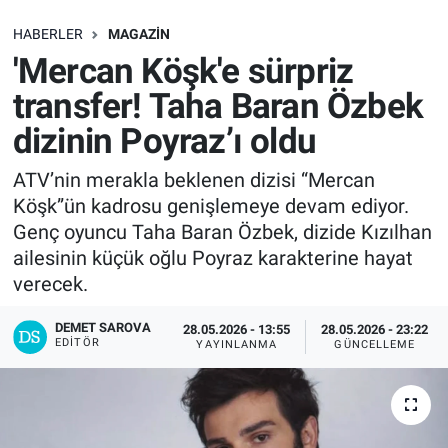
SAĞLIK
HABERLER
MAGAZIN
'Mercan Köşk'e sürpriz
EKONOMİ
transfer! Taha Baran Özbek
dizinin Poyraz’ı oldu
EĞİTİM
ATV’nin merakla beklenen dizisi “Mercan
ÖZEL HABER
Köşk”ün kadrosu genişlemeye devam ediyor.
Genç oyuncu Taha Baran Özbek, dizide Kızılhan
Keşfet
ailesinin küçük oğlu Poyraz karakterine hayat
verecek.
ASTROLOJİ
DEMET SAROVA
28.05.2026 - 13:55
28.05.2026 - 23:22
MANŞET
EDITÖR
YAYINLANMA
GÜNCELLEME
RESMİ İLANLAR
İLAN