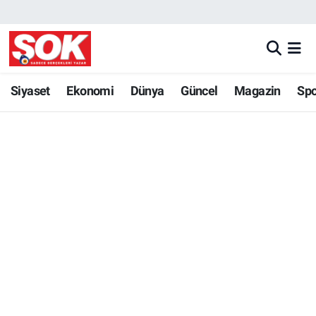
GÜNDEM
Nöbetçi Eczaneler
DÜNYA
Hava Durumu
Siyaset
Ekonomi
Dünya
Güncel
Magazin
Sp
SPOR
İstanbul Namaz Vakitleri
MAGAZİN
Trafik Durumu
KÜLTÜR SANAT
Süper Lig Puan Durumu ve Fikstür
POLİTİKA
Tüm Manşetler
YAŞAM
Son Dakika Haberleri
TEKNOLOJİ
Haber Arşivi