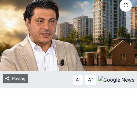
Bize ulaşın
İletişim/Künye
Yaşam
Gözden Kaçmasın
İletişim (Künye)
Paylaş
-
+
A
A