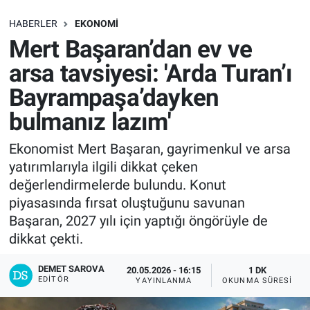
SAĞLIK
HABERLER
EKONOMI
Mert Başaran’dan ev ve
EKONOMİ
arsa tavsiyesi: 'Arda Turan’ı
Bayrampaşa’dayken
EĞİTİM
bulmanız lazım'
ÖZEL HABER
Ekonomist Mert Başaran, gayrimenkul ve arsa
yatırımlarıyla ilgili dikkat çeken
Keşfet
değerlendirmelerde bulundu. Konut
ASTROLOJİ
piyasasında fırsat oluştuğunu savunan
Başaran, 2027 yılı için yaptığı öngörüyle de
MANŞET
dikkat çekti.
DEMET SAROVA
RESMİ İLANLAR
20.05.2026 - 16:15
1 DK
EDITÖR
YAYINLANMA
OKUNMA SÜRESI
İLAN