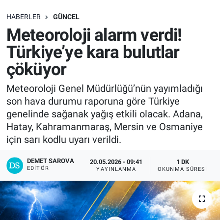
SAĞLIK
HABERLER
GÜNCEL
Meteoroloji alarm verdi!
EKONOMİ
Türkiye’ye kara bulutlar
çöküyor
EĞİTİM
Meteoroloji Genel Müdürlüğü’nün yayımladığı
ÖZEL HABER
son hava durumu raporuna göre Türkiye
genelinde sağanak yağış etkili olacak. Adana,
Keşfet
Hatay, Kahramanmaraş, Mersin ve Osmaniye
için sarı kodlu uyarı verildi.
ASTROLOJİ
DEMET SAROVA
20.05.2026 - 09:41
1 DK
MANŞET
EDITÖR
YAYINLANMA
OKUNMA SÜRESI
RESMİ İLANLAR
İLAN