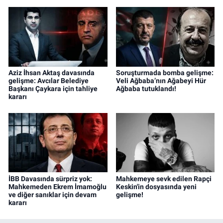
Aziz İhsan Aktaş davasında
Soruşturmada bomba gelişme:
gelişme: Avcılar Belediye
Veli Ağbaba’nın Ağabeyi Hür
Başkanı Çaykara için tahliye
Ağbaba tutuklandı!
kararı
İBB Davasında sürpriz yok:
Mahkemeye sevk edilen Rapçi
Mahkemeden Ekrem İmamoğlu
Keskin'in dosyasında yeni
ve diğer sanıklar için devam
gelişme!
kararı