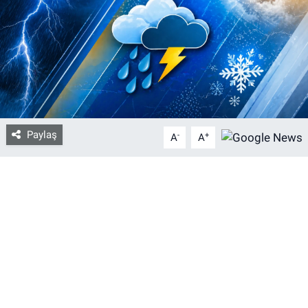
Bize ulaşın
İletişim/Künye
Yaşam
Paylaş
-
+
Gözden Kaçmasın
A
A
İletişim (Künye)