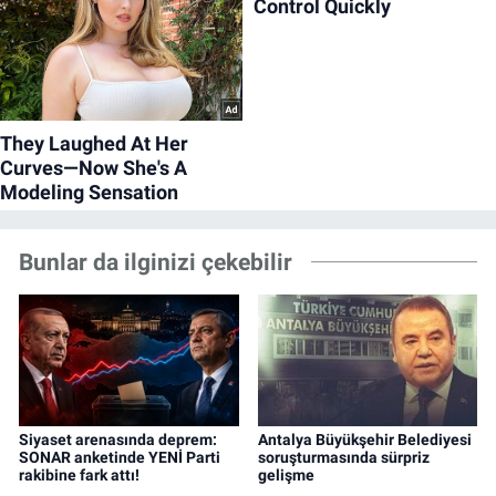
Bunlar da ilginizi çekebilir
Siyaset arenasında deprem:
Antalya Büyükşehir Belediyesi
SONAR anketinde YENİ Parti
soruşturmasında sürpriz
rakibine fark attı!
gelişme