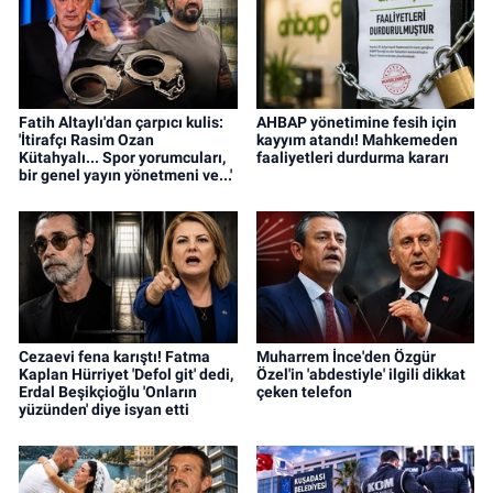
Fatih Altaylı'dan çarpıcı kulis:
AHBAP yönetimine fesih için
'İtirafçı Rasim Ozan
kayyım atandı! Mahkemeden
Kütahyalı... Spor yorumcuları,
faaliyetleri durdurma kararı
bir genel yayın yönetmeni ve...'
Cezaevi fena karıştı! Fatma
Muharrem İnce'den Özgür
Kaplan Hürriyet 'Defol git' dedi,
Özel'in 'abdestiyle' ilgili dikkat
Erdal Beşikçioğlu 'Onların
çeken telefon
yüzünden' diye isyan etti