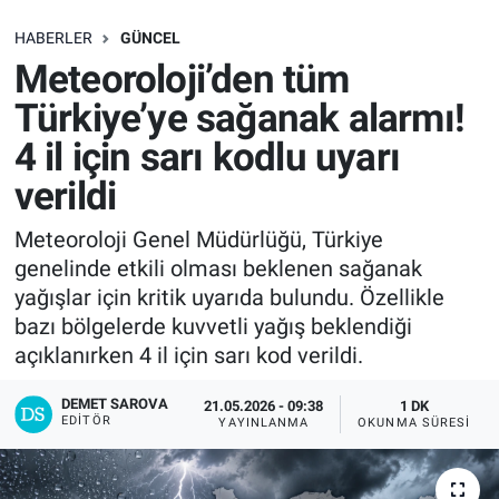
SAĞLIK
HABERLER
GÜNCEL
Meteoroloji’den tüm
EKONOMİ
Türkiye’ye sağanak alarmı!
4 il için sarı kodlu uyarı
EĞİTİM
verildi
ÖZEL HABER
Meteoroloji Genel Müdürlüğü, Türkiye
genelinde etkili olması beklenen sağanak
Keşfet
yağışlar için kritik uyarıda bulundu. Özellikle
ASTROLOJİ
bazı bölgelerde kuvvetli yağış beklendiği
açıklanırken 4 il için sarı kod verildi.
MANŞET
DEMET SAROVA
21.05.2026 - 09:38
1 DK
EDITÖR
YAYINLANMA
OKUNMA SÜRESI
RESMİ İLANLAR
İLAN