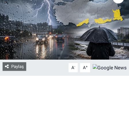
Bize ulaşın
İletişim/Künye
Yaşam
Gözden Kaçmasın
Paylaş
-
+
A
A
İletişim (Künye)