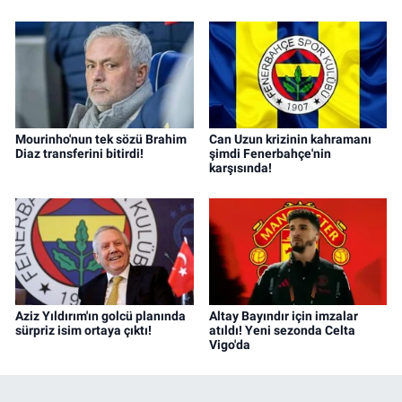
Mourinho'nun tek sözü Brahim
Can Uzun krizinin kahramanı
Diaz transferini bitirdi!
şimdi Fenerbahçe'nin
karşısında!
Aziz Yıldırım'ın golcü planında
Altay Bayındır için imzalar
sürpriz isim ortaya çıktı!
atıldı! Yeni sezonda Celta
Vigo'da