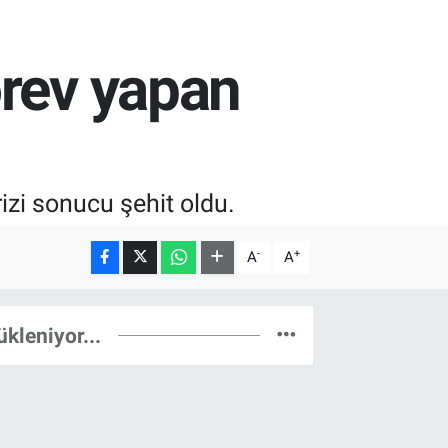
örev yapan
izi sonucu şehit oldu.
-
+
A
A
ükleniyor...