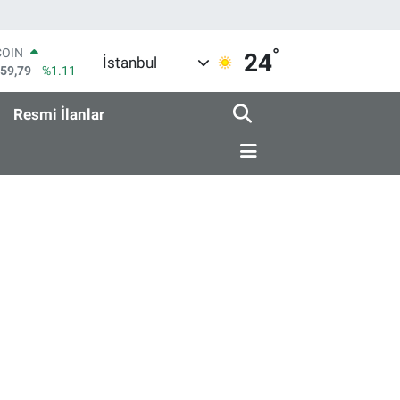
°
COIN
24
İstanbul
959,79
%1.11
LAR
7436
%0.18
Resmi İlanlar
RO
2510
%0.32
RLİN
4811
%0.38
M ALTIN
0.55
%0.03
T100
779
%-14