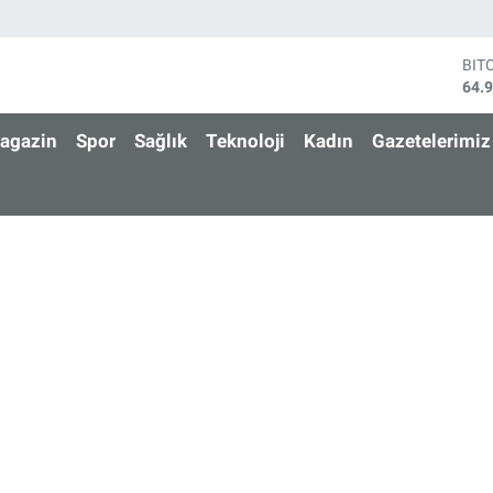
BIT
64.
DO
47,
agazin
Spor
Sağlık
Teknoloji
Kadın
Gazetelerimiz
EU
55,
STE
64,
GRA
666
BİS
13.