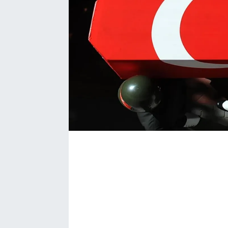
Bize ulaşın
İletişim/Künye
Yaşam
Gözden Kaçmasın
İletişim (Künye)