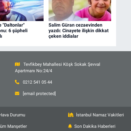
 "Daltonlar"
Salim Güran cezaevinden
nu: 6 şüpheli
yazdı: Cinayete ilişkin dikkat
ı
çeken iddialar
Tevfikbey Mahallesi Köşk Sokak Şevval
Apartmanı No:24/4
0212 541 05 44
[email protected]
Hava Durumu
İstanbul Namaz Vakitleri
üm Manşetler
Son Dakika Haberleri