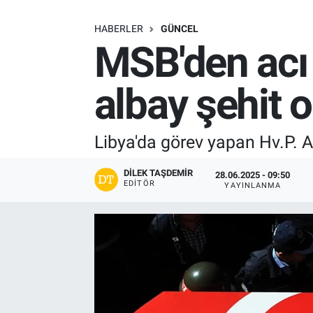
SAĞLIK
HABERLER
GÜNCEL
MSB'den acı 
EKONOMİ
albay şehit 
EĞİTİM
ÖZEL HABER
Libya'da görev yapan Hv.P. A
Keşfet
DILEK TAŞDEMIR
28.06.2025 - 09:50
EDITÖR
YAYINLANMA
ASTROLOJİ
MANŞET
RESMİ İLANLAR
İLAN