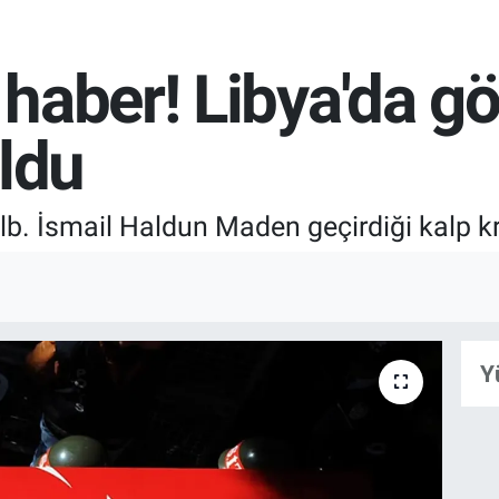
haber! Libya'da g
oldu
lb. İsmail Haldun Maden geçirdiği kalp kr
Y