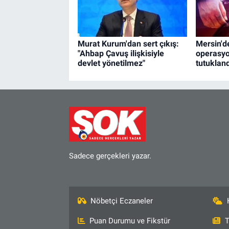
Murat Kurum'dan sert çıkış:
Mersin'de
"Ahbap Çavuş ilişkisiyle
operasyo
devlet yönetilmez"
tutukland
Sadece gerçekleri yazar.
Nöbetçi Eczaneler
Puan Durumu ve Fikstür
T