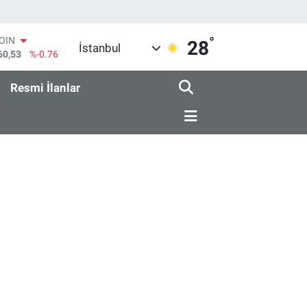
°
COIN
28
İstanbul
60,53
%-0.76
AR
069
%0.17
Resmi İlanlar
O
265
%0.01
RLİN
897
%0.02
M ALTIN
.81
%1.44
T100
87
%64