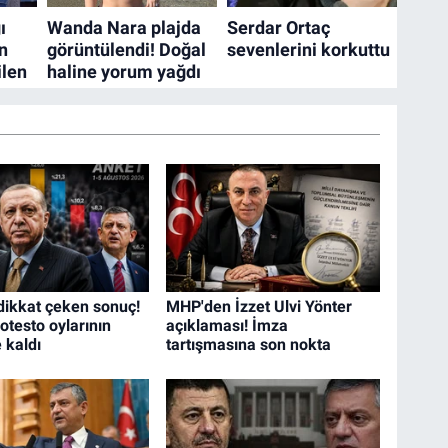
dikkat çeken sonuç!
MHP'den İzzet Ulvi Yönter
rotesto oylarının
açıklaması! İmza
 kaldı
tartışmasına son nokta