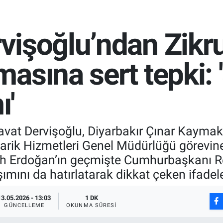
işoğlu’ndan Zikru
asına sert tepki: 
ı'
avat Dervişoğlu, Diyarbakır Çınar Kaymak
arik Hizmetleri Genel Müdürlüğü görevin
llah Erdoğan’ın geçmişte Cumhurbaşkanı R
şımını da hatırlatarak dikkat çeken ifadele
13.05.2026 - 13:03
1 DK
GÜNCELLEME
OKUNMA SÜRESI