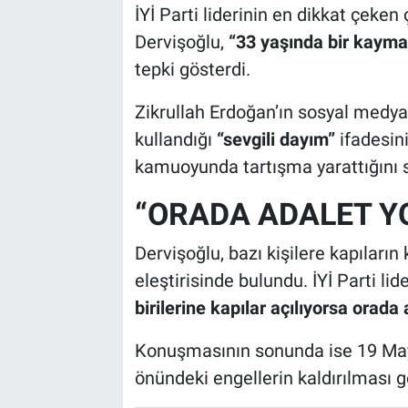
İYİ Parti liderinin en dikkat çeken
Dervişoğlu,
“33 yaşında bir kaym
tepki gösterdi.
Zikrullah Erdoğan’ın sosyal medy
kullandığı
“sevgili dayım”
ifadesin
kamuoyunda tartışma yarattığını s
“ORADA ADALET Y
Dervişoğlu, bazı kişilere kapıların
eleştirisinde bulundu. İYİ Parti lide
birilerine kapılar açılıyorsa orad
Konuşmasının sonunda ise 19 Mayı
önündeki engellerin kaldırılması ge