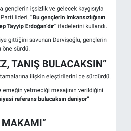
ençlerin işsizlik ve gelecek kaygısıyla
Parti lideri,
“Bu gençlerin imkansızlığının
p Tayyip Erdoğan’dır”
ifadelerini kullandı.
iye gittiğini savunan Dervişoğlu, gençlerin
ı öne sürdü.
Z, TANIŞ BULACAKSIN”
alarına ilişkin eleştirilerini de sürdürdü.
e emeğin yetmediği mesajının verildiğini
 siyasi referans bulacaksın deniyor”
A MAKAMI”