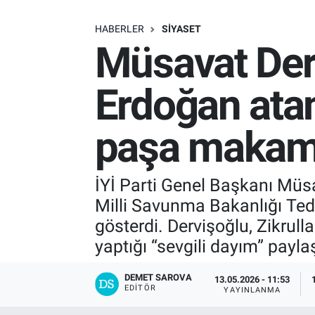
SAĞLIK
HABERLER
SIYASET
Müsavat Derv
EKONOMİ
Erdoğan atam
EĞİTİM
paşa makam
ÖZEL HABER
Keşfet
İYİ Parti Genel Başkanı Müs
Milli Savunma Bakanlığı Ted
ASTROLOJİ
gösterdi. Dervişoğlu, Zikru
MANŞET
yaptığı “sevgili dayım” payla
RESMİ İLANLAR
DEMET SAROVA
13.05.2026 - 11:53
EDITÖR
YAYINLANMA
İLAN