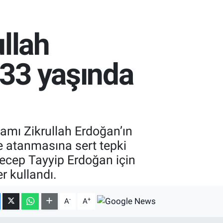
llah
'33 yaşında
amı Zikrullah Erdoğan’ın
e atanmasına sert tepki
ecep Tayyip Erdoğan için
r kullandı.
-
+
A
A