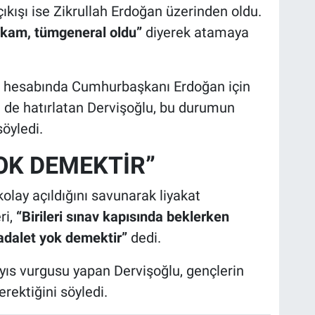
 çıkışı ise Zikrullah Erdoğan üzerinden oldu.
akam, tümgeneral oldu”
diyerek atamaya
a hesabında Cumhurbaşkanı Erdoğan için
i de hatırlatan Dervişoğlu, bu durumun
öyledi.
OK DEMEKTİR”
 kolay açıldığını savunarak liyakat
ri,
“Birileri sınav kapısında beklerken
a adalet yok demektir”
dedi.
s vurgusu yapan Dervişoğlu, gençlerin
rektiğini söyledi.