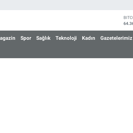
BIT
64.3
DOL
47,7
agazin
Spor
Sağlık
Teknoloji
Kadın
Gazetelerimiz
EUR
55,0
STE
64,1
GRA
6574
BİS
13.8