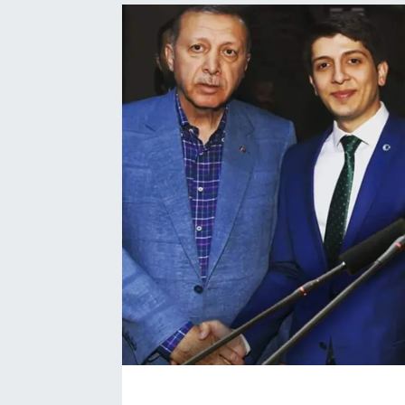
Bize ulaşın
İletişim/Künye
Yaşam
Gözden Kaçmasın
İletişim (Künye)