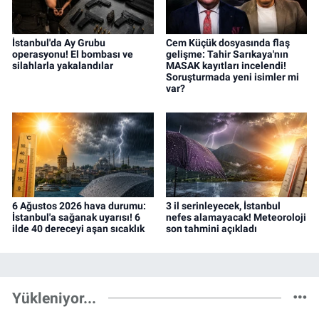
İstanbul'da Ay Grubu
Cem Küçük dosyasında flaş
operasyonu! El bombası ve
gelişme: Tahir Sarıkaya'nın
silahlarla yakalandılar
MASAK kayıtları incelendi!
Soruşturmada yeni isimler mi
var?
6 Ağustos 2026 hava durumu:
3 il serinleyecek, İstanbul
İstanbul'a sağanak uyarısı! 6
nefes alamayacak! Meteoroloji
ilde 40 dereceyi aşan sıcaklık
son tahmini açıkladı
Yükleniyor...