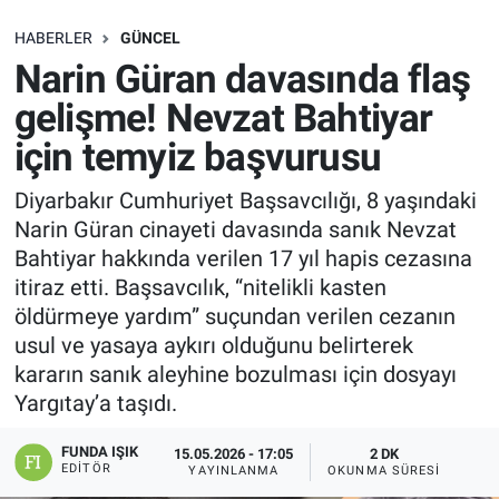
SAĞLIK
HABERLER
GÜNCEL
Narin Güran davasında flaş
EKONOMİ
gelişme! Nevzat Bahtiyar
için temyiz başvurusu
EĞİTİM
Diyarbakır Cumhuriyet Başsavcılığı, 8 yaşındaki
ÖZEL HABER
Narin Güran cinayeti davasında sanık Nevzat
Bahtiyar hakkında verilen 17 yıl hapis cezasına
Keşfet
itiraz etti. Başsavcılık, “nitelikli kasten
öldürmeye yardım” suçundan verilen cezanın
ASTROLOJİ
usul ve yasaya aykırı olduğunu belirterek
kararın sanık aleyhine bozulması için dosyayı
MANŞET
Yargıtay’a taşıdı.
RESMİ İLANLAR
FUNDA IŞIK
15.05.2026 - 17:05
2 DK
EDITÖR
YAYINLANMA
OKUNMA SÜRESI
İLAN