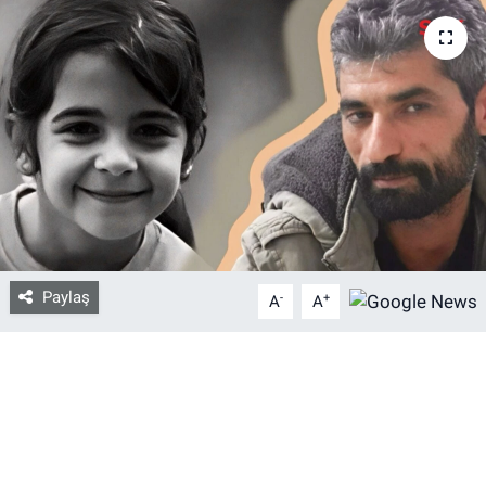
Bize ulaşın
İletişim/Künye
Yaşam
Gözden Kaçmasın
İletişim (Künye)
Paylaş
-
+
A
A