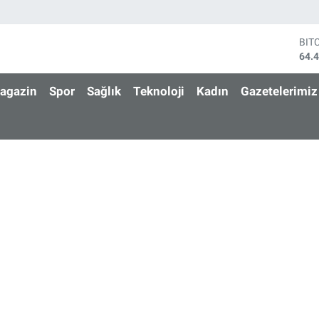
BIT
64.
DO
47,
agazin
Spor
Sağlık
Teknoloji
Kadın
Gazetelerimiz
EU
55,
STE
64,
GRA
651
BİS
13.