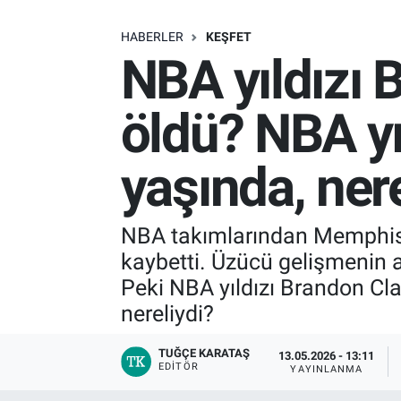
SAĞLIK
HABERLER
KEŞFET
NBA yıldızı 
EKONOMİ
öldü? NBA yı
EĞİTİM
yaşında, nere
ÖZEL HABER
Keşfet
NBA takımlarından Memphis G
kaybetti. Üzücü gelişmenin 
ASTROLOJİ
Peki NBA yıldızı Brandon Cla
MANŞET
nereliydi?
RESMİ İLANLAR
TUĞÇE KARATAŞ
13.05.2026 - 13:11
EDITÖR
YAYINLANMA
İLAN