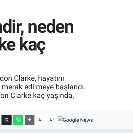
dir, neden
ke kaç
on Clarke, hayatını
ı merak edilmeye başlandı.
don Clarke kaç yaşında,
-
+
A
A