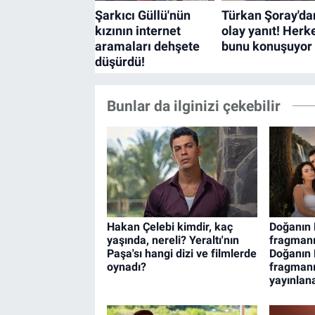
Bunlar da ilginizi çekebilir
Hakan Çelebi kimdir, kaç
Doğanın 
yaşında, nereli? Yeraltı'nın
fragmanı
Paşa'sı hangi dizi ve filmlerde
Doğanın 
oynadı?
fragman
yayınlan