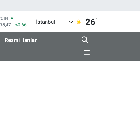
°
COIN
26
İstanbul
475,47
%0.66
LAR
5971
%0.05
Resmi İlanlar
RO
1336
%0.18
RLİN
2534
%0.22
M ALTIN
8.23
%0.39
T100
703
%0