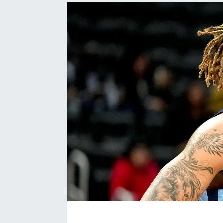
Bize ulaşın
İletişim/Künye
Yaşam
Gözden Kaçmasın
İletişim (Künye)