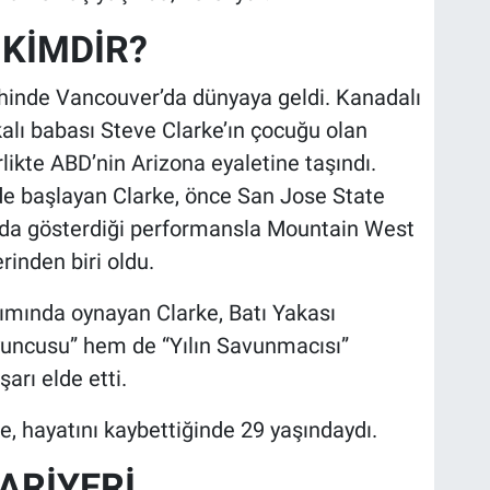
KİMDİR?
ihinde Vancouver’da dünyaya geldi. Kanadalı
alı babası Steve Clarke’ın çocuğu olan
rlikte ABD’nin Arizona eyaletine taşındı.
nde başlayan Clarke, önce San Jose State
rada gösterdiği performansla Mountain West
rinden biri oldu.
mında oynayan Clarke, Batı Yakası
yuncusu” hem de “Yılın Savunmacısı”
arı elde etti.
 hayatını kaybettiğinde 29 yaşındaydı.
ARİYERİ