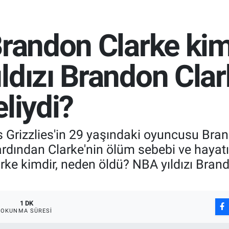
Brandon Clarke kim
ldızı Brandon Clar
liydi?
rizzlies'in 29 yaşındaki oyuncusu Brand
ardından Clarke'nin ölüm sebebi ve hayat
rke kimdir, neden öldü? NBA yıldızı Bran
1 DK
OKUNMA SÜRESI