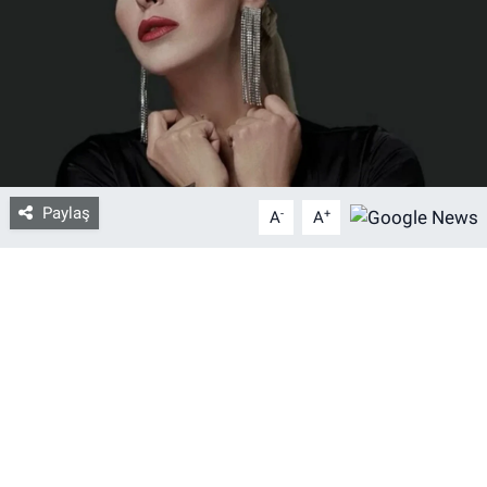
Bize ulaşın
İletişim/Künye
Yaşam
Paylaş
-
+
Gözden Kaçmasın
A
A
İletişim (Künye)