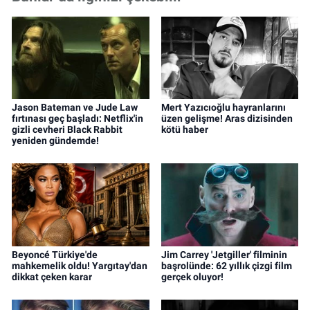
Jason Bateman ve Jude Law
Mert Yazıcıoğlu hayranlarını
fırtınası geç başladı: Netflix'in
üzen gelişme! Aras dizisinden
gizli cevheri Black Rabbit
kötü haber
yeniden gündemde!
Beyoncé Türkiye'de
Jim Carrey 'Jetgiller' filminin
mahkemelik oldu! Yargıtay'dan
başrolünde: 62 yıllık çizgi film
dikkat çeken karar
gerçek oluyor!