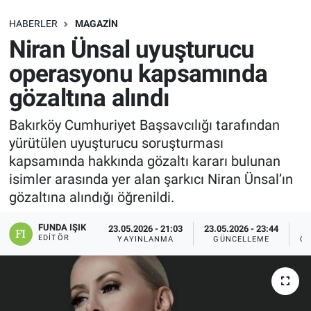
SAĞLIK
HABERLER
MAGAZIN
Niran Ünsal uyuşturucu
EKONOMİ
operasyonu kapsamında
gözaltına alındı
EĞİTİM
Bakırköy Cumhuriyet Başsavcılığı tarafından
ÖZEL HABER
yürütülen uyuşturucu soruşturması
kapsamında hakkında gözaltı kararı bulunan
Keşfet
isimler arasında yer alan şarkıcı Niran Ünsal’ın
gözaltına alındığı öğrenildi.
ASTROLOJİ
FUNDA IŞIK
23.05.2026 - 21:03
23.05.2026 - 23:44
MANŞET
EDITÖR
YAYINLANMA
GÜNCELLEME
OK
RESMİ İLANLAR
İLAN