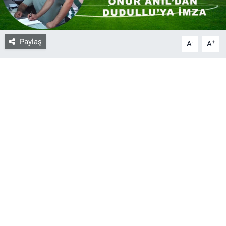
Bize ulaşın
Paylaş
-
+
A
A
İletişim/Künye
Yaşam
Gözden Kaçmasın
İletişim (Künye)