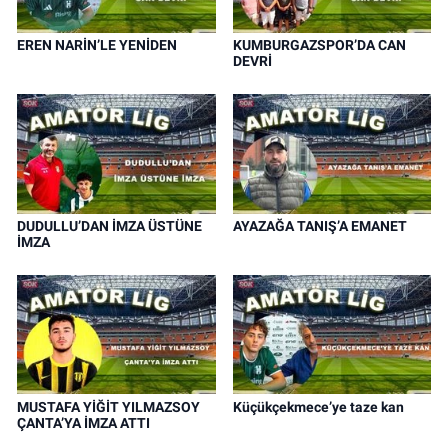
EREN NARİN’LE YENİDEN
KUMBURGAZSPOR’DA CAN
DEVRİ
DUDULLU’DAN İMZA ÜSTÜNE
AYAZAĞA TANIŞ’A EMANET
İMZA
MUSTAFA YİĞİT YILMAZSOY
Küçükçekmece’ye taze kan
ÇANTA’YA İMZA ATTI