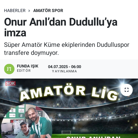
SAĞLIK
HABERLER
AMATÖR SPOR
Onur Anıl’dan Dudullu’ya
EKONOMİ
imza
EĞİTİM
Süper Amatör Küme ekiplerinden Dudulluspor
transfere doymuyor.
ÖZEL HABER
FUNDA IŞIK
04.07.2025 - 06:00
EDITÖR
YAYINLANMA
Keşfet
ASTROLOJİ
MANŞET
RESMİ İLANLAR
İLAN