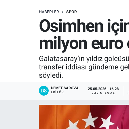
SAĞLIK
HABERLER
SPOR
Osimhen için
EKONOMİ
milyon euro d
EĞİTİM
ÖZEL HABER
Galatasaray’ın yıldız golcüsü
transfer iddiası gündeme geldi
Keşfet
söyledi.
ASTROLOJİ
DEMET SAROVA
25.05.2026 - 16:28
EDITÖR
YAYINLANMA
MANŞET
RESMİ İLANLAR
İLAN