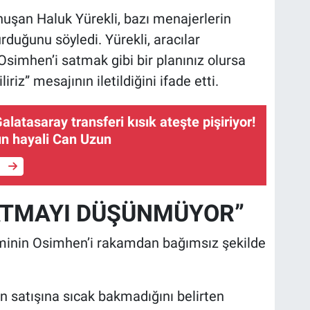
uşan Haluk Yürekli, bazı menajerlerin
duğunu söyledi. Yürekli, aracılar
Osimhen’i satmak gibi bir planınız olursa
riz” mesajının iletildiğini ifade etti.
n hayali Can Uzun
e
ATMAYI DÜŞÜNMÜYOR”
iminin Osimhen’i rakamdan bağımsız şekilde
nun satışına sıcak bakmadığını belirten