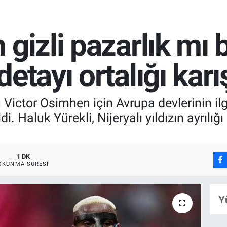
 gizli pazarlık mı 
etayı ortalığı karış
 Victor Osimhen için Avrupa devlerinin ilg
. Haluk Yürekli, Nijeryalı yıldızın ayrılığ
1 DK
OKUNMA SÜRESI
Y