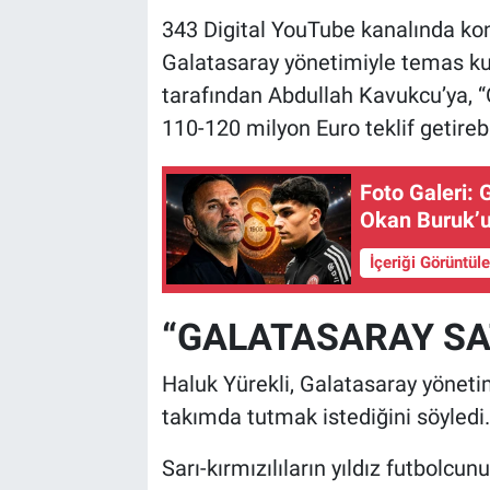
343 Digital YouTube kanalında kon
Galatasaray yönetimiyle temas kur
tarafından Abdullah Kavukcu’ya, “
110-120 milyon Euro teklif getirebili
Foto Galeri: Galatasaray transferi kısık ateşte pişiriyor!
Okan Buruk’u
İçeriği Görüntül
“GALATASARAY S
Haluk Yürekli, Galatasaray yönet
takımda tutmak istediğini söyledi.
Sarı-kırmızılıların yıldız futbolcu