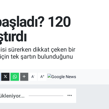
başladı? 120
tırdı
isi sürerken dikkat çeken bir
ı için tek şartın bulunduğunu
-
+
A
A
ükleniyor...