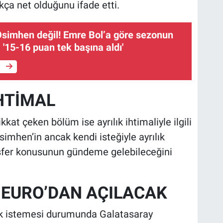
kça net olduğunu ifade etti.
'15-16 puan tek başına aldı'
e
İHTİMAL
kkat çeken bölüm ise ayrılık ihtimaliyle ilgili
imhen’in ancak kendi isteğiyle ayrılık
sfer konusunun gündeme gelebileceğini
 EURO’DAN AÇILACAK
ak istemesi durumunda Galatasaray