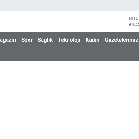
BIT
64.2
DOL
47,7
agazin
Spor
Sağlık
Teknoloji
Kadın
Gazetelerimiz
EUR
55,0
STE
64,2
GRA
6510
BİS
13.7