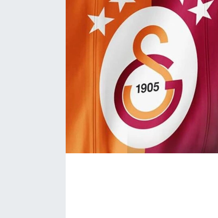
Bize ulaşın
İletişim/Künye
Yaşam
Gözden Kaçmasın
İletişim (Künye)