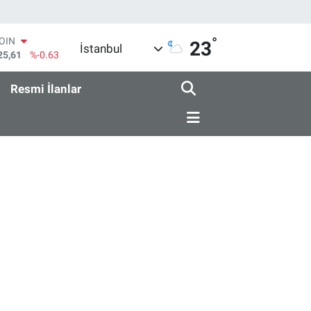
°
COIN
23
İstanbul
25,61
%-0.63
AR
143
%0.16
Resmi İlanlar
O
317
%-0.02
RLİN
463
%0.07
M ALTIN
.40
%0.45
T100
99
%70