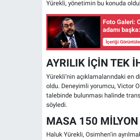
Yürekli, yönetimin bu konuda oldu
Foto Galeri: Osimhen değil! Emre Bol’a göre sezonun
adamı başka: 
İçeriği Görüntül
AYRILIK İÇİN TEK 
Yürekli’nin açıklamalarındaki en di
oldu. Deneyimli yorumcu, Victor Os
talebinde bulunması halinde tran
söyledi.
MASA 150 MİLYON
Haluk Yürekli, Osimhen’in ayrılm