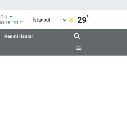
°
COIN
29
İstanbul
959,79
%1.11
LAR
7436
%0.18
Resmi İlanlar
RO
2510
%0.32
RLİN
4811
%0.38
M ALTIN
0.55
%0.03
T100
779
%-14