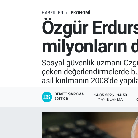
SAĞLIK
HABERLER
EKONOMI
Özgür Erdurs
EKONOMİ
milyonların d
EĞİTİM
ÖZEL HABER
Sosyal güvenlik uzmanı Özgü
çeken değerlendirmelerde b
Keşfet
asıl kırılmanın 2008’de yapıl
ASTROLOJİ
DEMET SAROVA
14.05.2026 - 14:53
EDITÖR
YAYINLANMA
MANŞET
RESMİ İLANLAR
İLAN