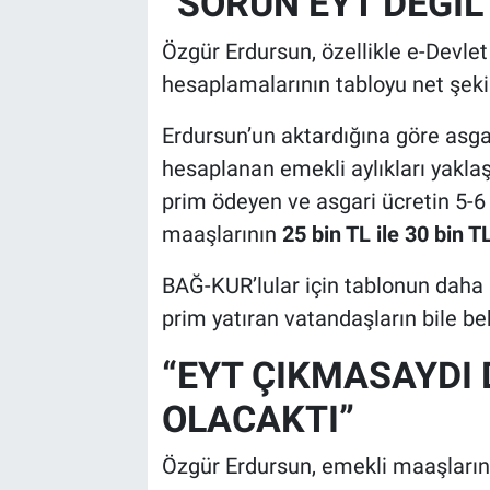
“SORUN EYT DEĞİL
Özgür Erdursun, özellikle e-Devle
hesaplamalarının tabloyu net şeki
Erdursun’un aktardığına göre asgar
hesaplanan emekli aylıkları yakla
prim ödeyen ve asgari ücretin 5-6 
maaşlarının
25 bin TL ile 30 bin T
BAĞ-KUR’lular için tablonun daha 
prim yatıran vatandaşların bile be
“EYT ÇIKMASAYDI 
OLACAKTI”
Özgür Erdursun, emekli maaşların