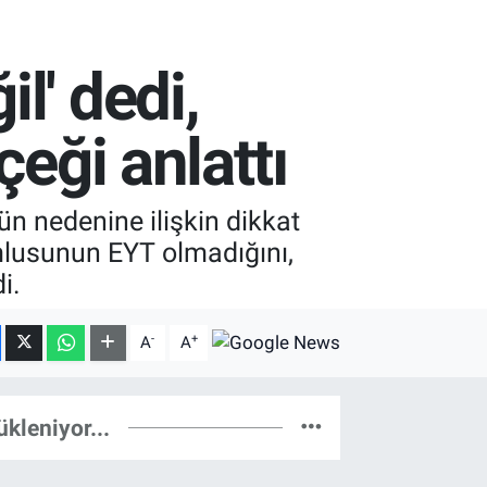
l' dedi,
çeği anlattı
n nedenine ilişkin dikkat
mlusunun EYT olmadığını,
i.
-
+
A
A
ükleniyor...