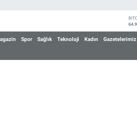
BIT
64.
DO
47,
agazin
Spor
Sağlık
Teknoloji
Kadın
Gazetelerimiz
EU
55,
STE
64,
GRA
666
BİS
13.