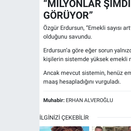
“MİLYONLAR ŞİMD
GÖRÜYOR”
Özgür Erdursun, “Emekli sayısı ar
olduğunu savundu.
Erdursun’a göre eğer sorun yalnızc
kişilerin sistemde yüksek emekli 
Ancak mevcut sistemin, henüz eme
maaş hesapladığını vurguladı.
Muhabir:
ERHAN ALVEROĞLU