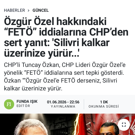
SAĞLIK
HABERLER
GÜNCEL
Özgür Özel hakkındaki
EKONOMİ
“FETÖ” iddialarına CHP’den
sert yanıt: 'Silivri kalkar
EĞİTİM
üzerinize yürür...'
ÖZEL HABER
CHP’li Tuncay Özkan, CHP Lideri Özgür Özel’e
yönelik “FETÖ” iddialarına sert tepki gösterdi.
Keşfet
Özkan ""Özgür Özel’e FETÖ derseniz, Silivri
ASTROLOJİ
kalkar üzerinize yürür.
FUNDA IŞIK
01.06.2026 - 22:56
1 DK
MANŞET
EDITÖR
YAYINLANMA
OKUNMA SÜRESI
RESMİ İLANLAR
İLAN