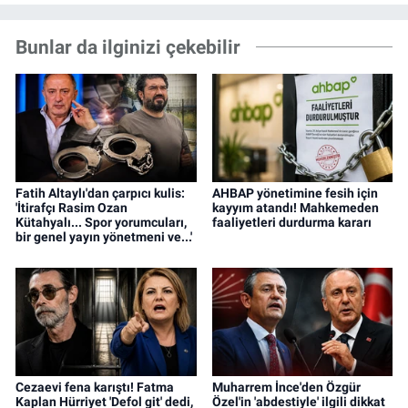
Bunlar da ilginizi çekebilir
Fatih Altaylı'dan çarpıcı kulis:
AHBAP yönetimine fesih için
'İtirafçı Rasim Ozan
kayyım atandı! Mahkemeden
Kütahyalı... Spor yorumcuları,
faaliyetleri durdurma kararı
bir genel yayın yönetmeni ve...'
Cezaevi fena karıştı! Fatma
Muharrem İnce'den Özgür
Kaplan Hürriyet 'Defol git' dedi,
Özel'in 'abdestiyle' ilgili dikkat