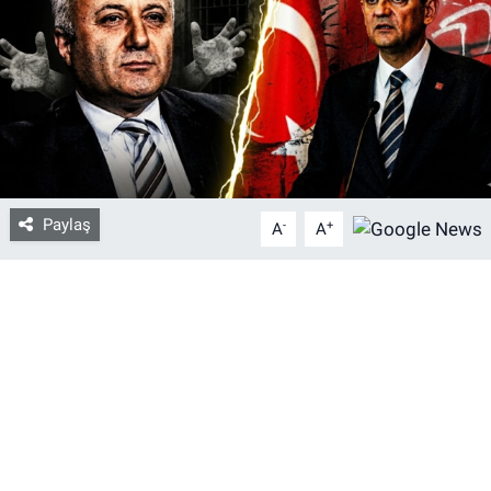
Bize ulaşın
İletişim/Künye
Yaşam
Gözden Kaçmasın
Paylaş
-
+
A
A
İletişim (Künye)