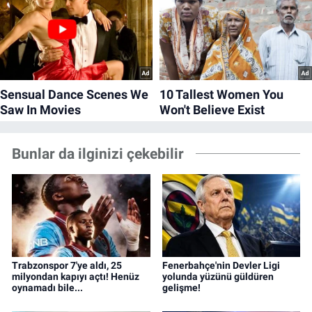
Bunlar da ilginizi çekebilir
Trabzonspor 7'ye aldı, 25
Fenerbahçe'nin Devler Ligi
milyondan kapıyı açtı! Henüz
yolunda yüzünü güldüren
oynamadı bile...
gelişme!