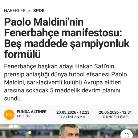
SAĞLIK
HABERLER
SPOR
Paolo Maldini'nin
EKONOMİ
Fenerbahçe manifestosu:
Beş maddede şampiyonluk
EĞİTİM
formülü
ÖZEL HABER
Fenerbahçe başkan adayı Hakan Safi'nin
prensip anlaştığı dünya futbol efsanesi Paolo
Keşfet
Maldini, sarı-lacivertli kulübü Avrupa elitleri
ASTROLOJİ
arasına sokacak 5 maddelik devrim planını
sundu.
MANŞET
FUNDA ALTINER
20.05.2026 - 12:23
20.05.2026 - 12:31
EDITÖR
YAYINLANMA
GÜNCELLEME
RESMİ İLANLAR
İLAN