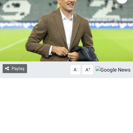
Bize ulaşın
İletişim/Künye
Yaşam
Gözden Kaçmasın
Paylaş
-
+
A
A
İletişim (Künye)