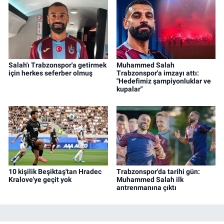
Salah'ı Trabzonspor'a getirmek
Muhammed Salah
için herkes seferber olmuş
Trabzonspor'a imzayı attı:
"Hedefimiz şampiyonluklar ve
kupalar"
10 kişilik Beşiktaş'tan Hradec
Trabzonspor'da tarihi gün:
Kralove'ye geçit yok
Muhammed Salah ilk
antrenmanına çıktı