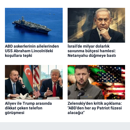
ABD askerlerinin ailelerinden
İsrail’de milyar dolarlık
USS Abraham Lincoln’deki
savunma bütçesi hamlesi:
koşullara tepki
Netanyahu düğmeye bastı
Aliyev ile Trump arasında
Zelenskiy’den kritik açıklama:
dikkat çeken telefon
"ABD’den her ay Patriot füzesi
görüşmesi
alacağız"