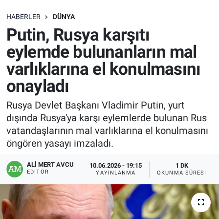
SAĞLIK
HABERLER
DÜNYA
Putin, Rusya karşıtı
EKONOMİ
eylemde bulunanların mal
varlıklarına el konulmasını
EĞİTİM
onayladı
ÖZEL HABER
Rusya Devlet Başkanı Vladimir Putin, yurt
dışında Rusya'ya karşı eylemlerde bulunan Rus
Keşfet
vatandaşlarının mal varlıklarına el konulmasını
ASTROLOJİ
öngören yasayı imzaladı.
ALI MERT AVCU
10.06.2026 - 19:15
1 DK
MANŞET
EDITÖR
YAYINLANMA
OKUNMA SÜRESI
RESMİ İLANLAR
İLAN