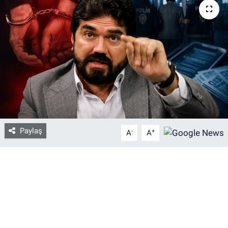
Bize ulaşın
İletişim/Künye
Yaşam
Gözden Kaçmasın
İletişim (Künye)
Paylaş
-
+
A
A