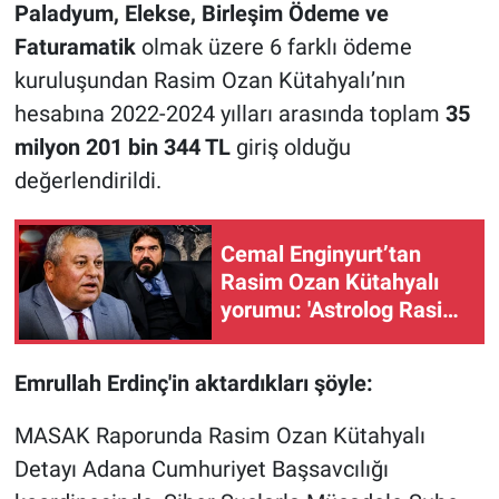
Paladyum, Elekse, Birleşim Ödeme ve
Faturamatik
olmak üzere 6 farklı ödeme
kuruluşundan Rasim Ozan Kütahyalı’nın
hesabına 2022-2024 yılları arasında toplam
35
milyon 201 bin 344 TL
giriş olduğu
değerlendirildi.
Cemal Enginyurt’tan
Rasim Ozan Kütahyalı
yorumu: 'Astrolog Rasim
kendini göremedi'
Emrullah Erdinç'in aktardıkları şöyle:
MASAK Raporunda Rasim Ozan Kütahyalı
Detayı Adana Cumhuriyet Başsavcılığı