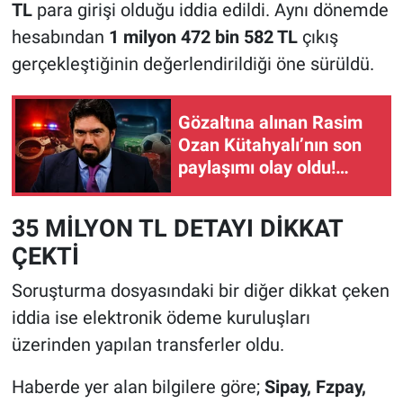
TL
para girişi olduğu iddia edildi. Aynı dönemde
hesabından
1 milyon 472 bin 582 TL
çıkış
gerçekleştiğinin değerlendirildiği öne sürüldü.
Gözaltına alınan Rasim
Ozan Kütahyalı’nın son
paylaşımı olay oldu!
Herkes bunu konuşuyor
35 MİLYON TL DETAYI DİKKAT
ÇEKTİ
Soruşturma dosyasındaki bir diğer dikkat çeken
iddia ise elektronik ödeme kuruluşları
üzerinden yapılan transferler oldu.
Haberde yer alan bilgilere göre;
Sipay, Fzpay,