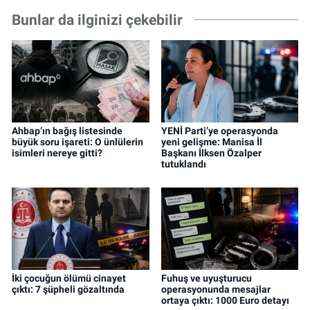
Bunlar da ilginizi çekebilir
Ahbap’ın bağış listesinde
YENİ Parti’ye operasyonda
büyük soru işareti: O ünlülerin
yeni gelişme: Manisa İl
isimleri nereye gitti?
Başkanı İlksen Özalper
tutuklandı
İki çocuğun ölümü cinayet
Fuhuş ve uyuşturucu
çıktı: 7 şüpheli gözaltında
operasyonunda mesajlar
ortaya çıktı: 1000 Euro detayı