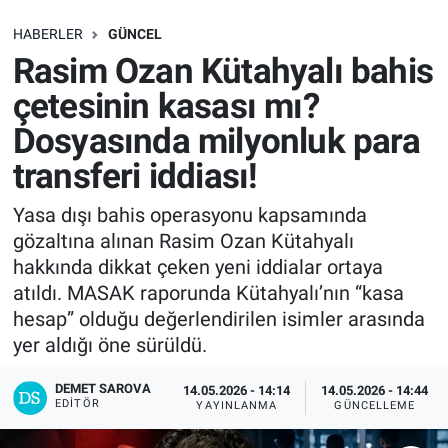
SAĞLIK
HABERLER
GÜNCEL
Rasim Ozan Kütahyalı bahis
EKONOMİ
çetesinin kasası mı?
Dosyasında milyonluk para
EĞİTİM
transferi iddiası!
ÖZEL HABER
Yasa dışı bahis operasyonu kapsamında
gözaltına alınan Rasim Ozan Kütahyalı
Keşfet
hakkında dikkat çeken yeni iddialar ortaya
ASTROLOJİ
atıldı. MASAK raporunda Kütahyalı’nın “kasa
hesap” olduğu değerlendirilen isimler arasında
MANŞET
yer aldığı öne sürüldü.
DEMET SAROVA
RESMİ İLANLAR
14.05.2026 - 14:14
14.05.2026 - 14:44
EDITÖR
YAYINLANMA
GÜNCELLEME
İLAN