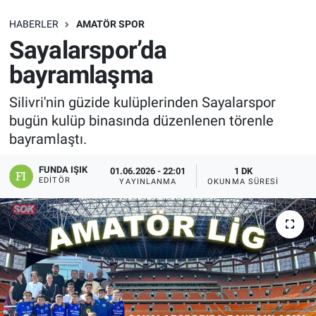
SAĞLIK
HABERLER
AMATÖR SPOR
Sayalarspor’da
EKONOMİ
bayramlaşma
EĞİTİM
Silivri'nin güzide kulüplerinden Sayalarspor
bugün kulüp binasında düzenlenen törenle
ÖZEL HABER
bayramlaştı.
Keşfet
FUNDA IŞIK
01.06.2026 - 22:01
1 DK
EDITÖR
YAYINLANMA
OKUNMA SÜRESI
ASTROLOJİ
MANŞET
RESMİ İLANLAR
İLAN