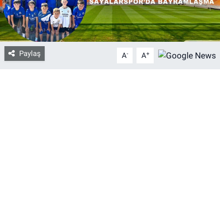
Bize ulaşın
İletişim/Künye
Paylaş
-
+
A
A
Yaşam
Gözden Kaçmasın
İletişim (Künye)