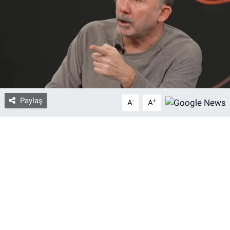
Bize ulaşın
İletişim/Künye
Yaşam
Paylaş
-
+
Gözden Kaçmasın
A
A
İletişim (Künye)