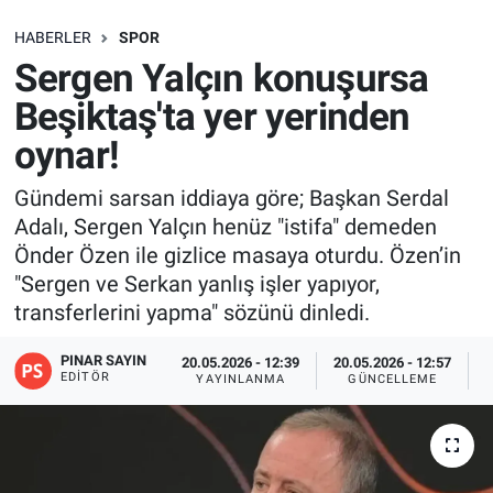
SAĞLIK
HABERLER
SPOR
Sergen Yalçın konuşursa
EKONOMİ
Beşiktaş'ta yer yerinden
oynar!
EĞİTİM
Gündemi sarsan iddiaya göre; Başkan Serdal
ÖZEL HABER
Adalı, Sergen Yalçın henüz "istifa" demeden
Önder Özen ile gizlice masaya oturdu. Özen’in
Keşfet
"Sergen ve Serkan yanlış işler yapıyor,
transferlerini yapma" sözünü dinledi.
ASTROLOJİ
PINAR SAYIN
20.05.2026 - 12:39
20.05.2026 - 12:57
MANŞET
EDITÖR
YAYINLANMA
GÜNCELLEME
RESMİ İLANLAR
İLAN