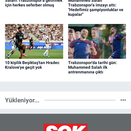
Salah'ı Trabzonspor'a getirmek
Muhammed Salah
için herkes seferber olmuş
Trabzonspor'a imzayı attı:
"Hedefimiz şampiyonluklar ve
kupalar"
10 kişilik Beşiktaş'tan Hradec
Trabzonspor'da tarihi gün:
Kralove'ye geçit yok
Muhammed Salah ilk
antrenmanına çıktı
Yükleniyor...