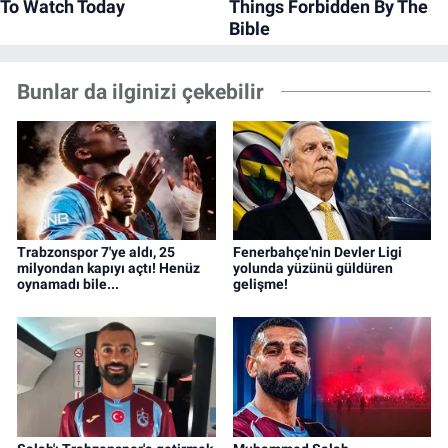
Bunlar da ilginizi çekebilir
Trabzonspor 7'ye aldı, 25
Fenerbahçe'nin Devler Ligi
milyondan kapıyı açtı! Henüz
yolunda yüzünü güldüren
oynamadı bile...
gelişme!