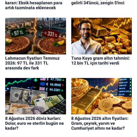
kararı: Eksik hesaplanan para
gelirli 34'üncü, zengin 5'inci
artık tazminata eklenecek
Lahmacun fiyatları Temmuz
Tuna Kaya gram altın tahmini:
2026: 97 TL ile 331 TL
12 bin TL için tarihi verdi
arasında dev fark
8 Ağustos 2026 döviz kurları:
8 Ağustos 2026 altın fiyatları:
Dolar, euro ve sterlin bugün ne
Gram, çeyrek, yarım ve
kadar?
Cumhuriyet altını ne kadar?