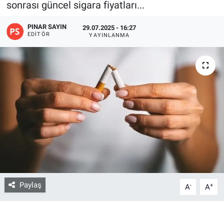
sonrası güncel sigara fiyatları...
Bize ulaşın
PINAR SAYIN
29.07.2025 - 16:27
EDITÖR
YAYINLANMA
İletişim/Künye
Yaşam
Gözden Kaçmasın
İletişim (Künye)
Paylaş
-
+
A
A