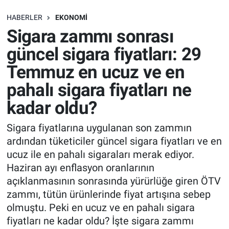
SAĞLIK
HABERLER
EKONOMI
Sigara zammı sonrası
EKONOMİ
güncel sigara fiyatları: 29
Temmuz en ucuz ve en
EĞİTİM
pahalı sigara fiyatları ne
ÖZEL HABER
kadar oldu?
Keşfet
Sigara fiyatlarına uygulanan son zammın
ardından tüketiciler güncel sigara fiyatları ve en
ASTROLOJİ
ucuz ile en pahalı sigaraları merak ediyor.
Haziran ayı enflasyon oranlarının
MANŞET
açıklanmasının sonrasında yürürlüğe giren ÖTV
zammı, tütün ürünlerinde fiyat artışına sebep
RESMİ İLANLAR
olmuştu. Peki en ucuz ve en pahalı sigara
fiyatları ne kadar oldu? İşte sigara zammı
İLAN