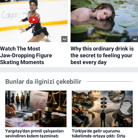
Bunlar da ilginizi çekebilir
Yargıtay’dan primli çalışanları
Türkiye'de gelir uçurumu
sevindiren kıdem tazminatı
tüketimde ortaya çıktı: Orta