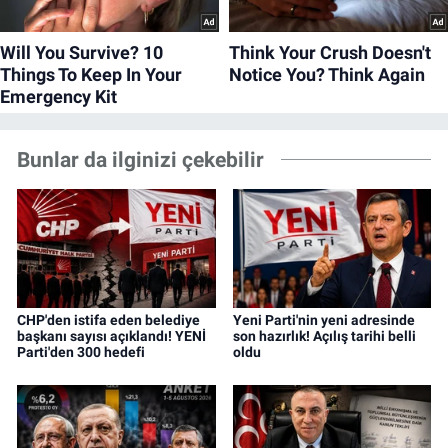
Bunlar da ilginizi çekebilir
CHP'den istifa eden belediye
Yeni Parti'nin yeni adresinde
başkanı sayısı açıklandı! YENİ
son hazırlık! Açılış tarihi belli
Parti'den 300 hedefi
oldu