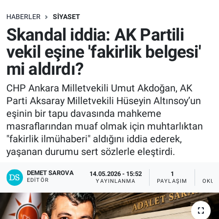
SAĞLIK
HABERLER
SIYASET
Skandal iddia: AK Partili
EKONOMİ
vekil eşine 'fakirlik belgesi'
mi aldırdı?
EĞİTİM
CHP Ankara Milletvekili Umut Akdoğan, AK
ÖZEL HABER
Parti Aksaray Milletvekili Hüseyin Altınsoy’un
eşinin bir tapu davasında mahkeme
Keşfet
masraflarından muaf olmak için muhtarlıktan
"fakirlik ilmühaberi" aldığını iddia ederek,
ASTROLOJİ
yaşanan durumu sert sözlerle eleştirdi.
MANŞET
DEMET SAROVA
14.05.2026 - 15:52
1
EDITÖR
YAYINLANMA
PAYLAŞIM
OKUN
RESMİ İLANLAR
İLAN