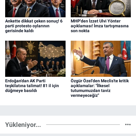
Ankette dikkat çeken sonuç! 6
MHP'den İzzet Ulvi Yönter
parti protesto oylarının
açıklaması! İmza tartışmasına
gerisinde kaldı
son nokta
Erdoğan'dan AK Parti
Özgür Özel'den Meclis'te kritik
teşkilatına talimat! 81 il için
açıklamalar: "İlkesel
düğmeye basıldı
tutumumuzdan taviz
vermeyeceğiz"
Yükleniyor...