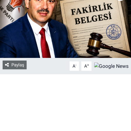
Bize ulaşın
İletişim/Künye
Yaşam
Gözden Kaçmasın
Paylaş
-
+
A
A
İletişim (Künye)