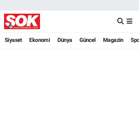
GÜNDEM
Nöbetçi Eczaneler
DÜNYA
Hava Durumu
Siyaset
Ekonomi
Dünya
Güncel
Magazin
Sp
SPOR
İstanbul Namaz Vakitleri
MAGAZİN
Trafik Durumu
KÜLTÜR SANAT
Süper Lig Puan Durumu ve Fikstür
POLİTİKA
Tüm Manşetler
YAŞAM
Son Dakika Haberleri
TEKNOLOJİ
Haber Arşivi