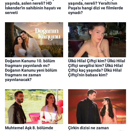
yaşında, aslen nereli? HD
yaşında, nereli? Yeraltı'nın
İskender'in sahibinin hayatı ve
Paşa'sı hangi dizi ve filmlerde
serveti
oynadı?
Doğanın Kanunu 10. bölüm
Ülkü Hilal Çiftçi kim? Ülkü Hilal
fragmanı yayınlandı mı?
Çiftçi sevgilisi kim? Ülkü Hilal
Doğanın Kanunu yeni bölüm
Çiftçi kaç yaşında? Ülkü Hilal
fragmanı ne zaman
Çiftçi'nin babası kim?
yayınlanacak?
Muhtemel Aşk 8. bölümde
Çirkin dizisi ne zaman