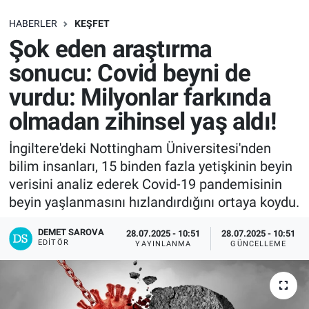
SAĞLIK
HABERLER
KEŞFET
Şok eden araştırma
EKONOMİ
sonucu: Covid beyni de
vurdu: Milyonlar farkında
EĞİTİM
olmadan zihinsel yaş aldı!
ÖZEL HABER
İngiltere'deki Nottingham Üniversitesi'nden
bilim insanları, 15 binden fazla yetişkinin beyin
Keşfet
verisini analiz ederek Covid-19 pandemisinin
ASTROLOJİ
beyin yaşlanmasını hızlandırdığını ortaya koydu.
DEMET SAROVA
28.07.2025 - 10:51
28.07.2025 - 10:51
MANŞET
EDITÖR
YAYINLANMA
GÜNCELLEME
RESMİ İLANLAR
İLAN