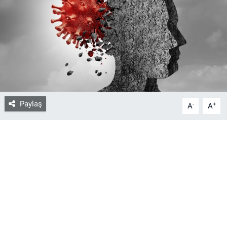
Bize ulaşın
İletişim/Künye
Yaşam
Gözden Kaçmasın
Paylaş
-
+
A
A
İletişim (Künye)