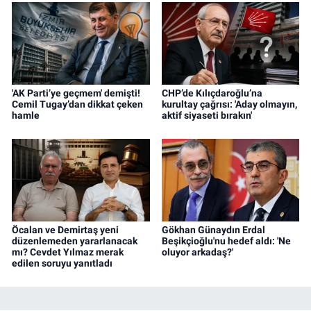
'AK Parti’ye geçmem' demişti!
CHP’de Kılıçdaroğlu’na
Cemil Tugay’dan dikkat çeken
kurultay çağrısı: 'Aday olmayın,
hamle
aktif siyaseti bırakın'
Öcalan ve Demirtaş yeni
Gökhan Günaydın Erdal
düzenlemeden yararlanacak
Beşikçioğlu'nu hedef aldı: 'Ne
mı? Cevdet Yılmaz merak
oluyor arkadaş?'
edilen soruyu yanıtladı