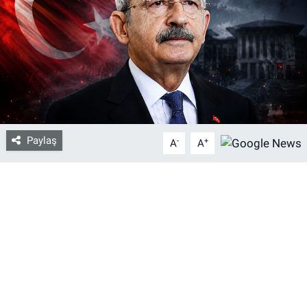
Bize ulaşın
İletişim/Künye
Yaşam
Gözden Kaçmasın
Paylaş
-
+
A
A
İletişim (Künye)