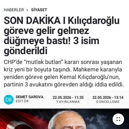
SAĞLIK
HABERLER
SIYASET
SON DAKİKA I Kılıçdaroğlu
EKONOMİ
göreve gelir gelmez
düğmeye bastı! 3 isim
EĞİTİM
gönderildi
ÖZEL HABER
CHP’de “mutlak butlan” kararı sonrası yaşanan
kriz yeni bir boyuta taşındı. Mahkeme kararıyla
Keşfet
yeniden göreve gelen Kemal Kılıçdaroğlu’nun,
ASTROLOJİ
partinin 3 avukatını görevden aldığı iddia edildi.
DEMET SAROVA
22.05.2026 - 11:35
22.05.2026 - 13:14
MANŞET
EDITÖR
YAYINLANMA
GÜNCELLEME
RESMİ İLANLAR
İLAN