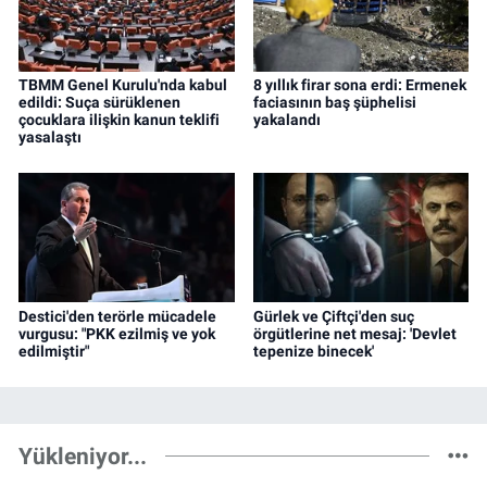
TBMM Genel Kurulu'nda kabul
8 yıllık firar sona erdi: Ermenek
edildi: Suça sürüklenen
faciasının baş şüphelisi
çocuklara ilişkin kanun teklifi
yakalandı
yasalaştı
Destici'den terörle mücadele
Gürlek ve Çiftçi'den suç
vurgusu: "PKK ezilmiş ve yok
örgütlerine net mesaj: 'Devlet
edilmiştir"
tepenize binecek'
Yükleniyor...