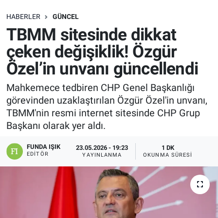
SAĞLIK
HABERLER
GÜNCEL
TBMM sitesinde dikkat
EKONOMİ
çeken değişiklik! Özgür
Özel’in unvanı güncellendi
EĞİTİM
Mahkemece tedbiren CHP Genel Başkanlığı
ÖZEL HABER
görevinden uzaklaştırılan Özgür Özel'in unvanı,
TBMM'nin resmi internet sitesinde CHP Grup
Keşfet
Başkanı olarak yer aldı.
ASTROLOJİ
FUNDA IŞIK
23.05.2026 - 19:23
1 DK
EDITÖR
YAYINLANMA
OKUNMA SÜRESI
MANŞET
RESMİ İLANLAR
İLAN