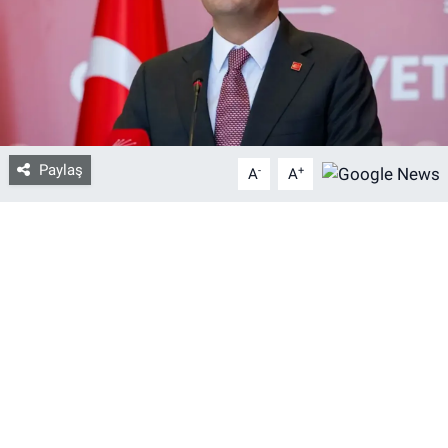
Bize ulaşın
İletişim/Künye
Yaşam
Paylaş
-
+
A
A
Gözden Kaçmasın
İletişim (Künye)