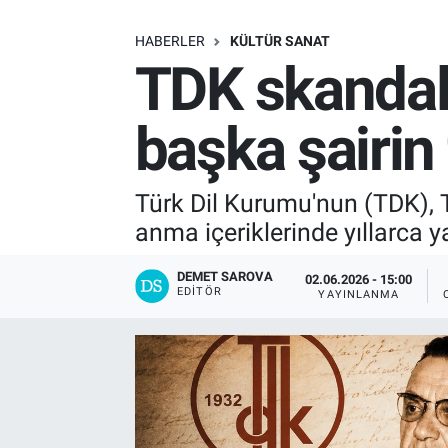
SAĞLIK
HABERLER
KÜLTÜR SANAT
TDK skandalı
EKONOMİ
başka şairin
EĞİTİM
ÖZEL HABER
Türk Dil Kurumu'nun (TDK), T
anma içeriklerinde yıllarca ya
Keşfet
DEMET SAROVA
02.06.2026 - 15:00
ASTROLOJİ
EDITÖR
YAYINLANMA
MANŞET
RESMİ İLANLAR
İLAN