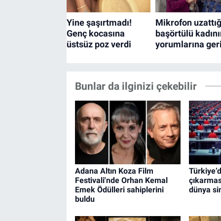
Bunlar da ilginizi çekebilir
Adana Altın Koza Film
Türkiye’
Festivali'nde Orhan Kemal
çıkarması
Emek Ödülleri sahiplerini
dünya si
buldu