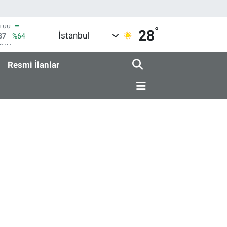
°
COIN
28
İstanbul
60,53
%-0.76
AR
069
%0.17
Resmi İlanlar
O
265
%0.01
RLİN
897
%0.02
M ALTIN
.81
%1.44
T100
87
%64