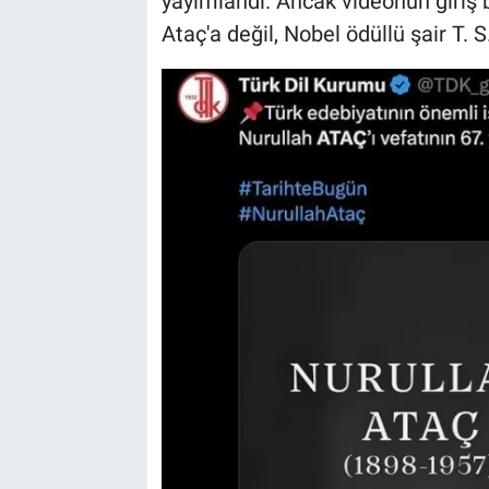
yayımlandı. Ancak videonun giriş 
Ataç'a değil, Nobel ödüllü şair T. S.