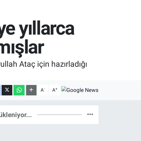
e yıllarca
mışlar
llah Ataç için hazırladığı
-
+
A
A
ükleniyor...