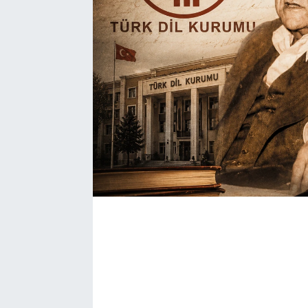
Bize ulaşın
İletişim/Künye
Yaşam
Gözden Kaçmasın
İletişim (Künye)