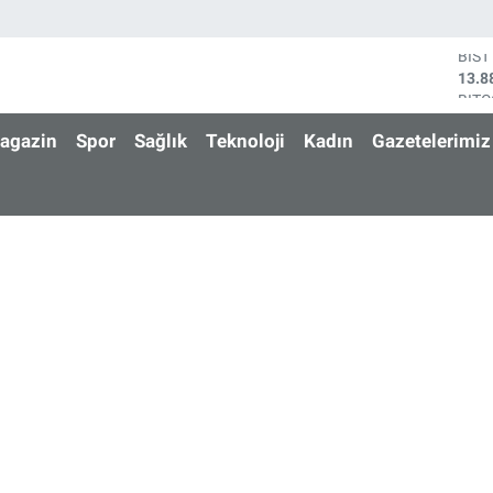
BIT
64.3
DOL
47,7
agazin
Spor
Sağlık
Teknoloji
Kadın
Gazetelerimiz
EUR
55,0
STE
64,1
GRA
6574
BİS
13.8