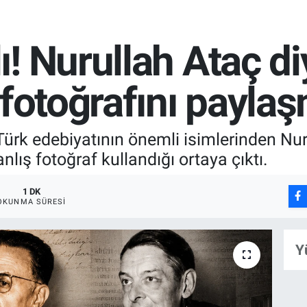
! Nurullah Ataç diy
 fotoğrafını paylaş
ürk edebiyatının önemli isimlerinden Nuru
nlış fotoğraf kullandığı ortaya çıktı.
1 DK
OKUNMA SÜRESI
Y