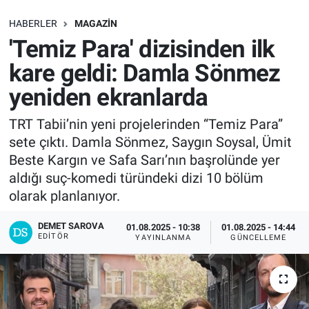
SAĞLIK
HABERLER
MAGAZIN
'Temiz Para' dizisinden ilk
EKONOMİ
kare geldi: Damla Sönmez
yeniden ekranlarda
EĞİTİM
TRT Tabii’nin yeni projelerinden “Temiz Para”
ÖZEL HABER
sete çıktı. Damla Sönmez, Saygın Soysal, Ümit
Beste Kargın ve Safa Sarı’nın başrolünde yer
Keşfet
aldığı suç-komedi türündeki dizi 10 bölüm
olarak planlanıyor.
ASTROLOJİ
DEMET SAROVA
01.08.2025 - 10:38
01.08.2025 - 14:44
MANŞET
EDITÖR
YAYINLANMA
GÜNCELLEME
RESMİ İLANLAR
İLAN