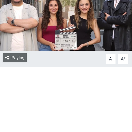
Bize ulaşın
İletişim/Künye
Yaşam
Paylaş
-
+
Gözden Kaçmasın
A
A
İletişim (Künye)