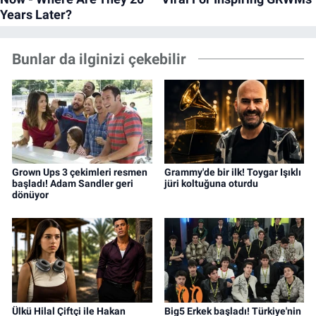
Bunlar da ilginizi çekebilir
Grown Ups 3 çekimleri resmen
Grammy'de bir ilk! Toygar Işıklı
başladı! Adam Sandler geri
jüri koltuğuna oturdu
dönüyor
Ülkü Hilal Çiftçi ile Hakan
Big5 Erkek başladı! Türkiye'nin