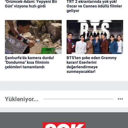
"Örümcek-Adam: Yepyeni Bir
TRT 2 ekranlarında yok yok!
Gün" vizyona hızlı girdi
Oscar ve Cannes ödüllü filmler
geliyor
Şanlıurfa'da kamera durdu!
BTS'ten şoke eden Grammy
"Dondurma" kısa filminin
kararı! Eserlerini
çekimleri tamamlandı
değerlendirmeye
sunmayacaklar!
Yükleniyor...