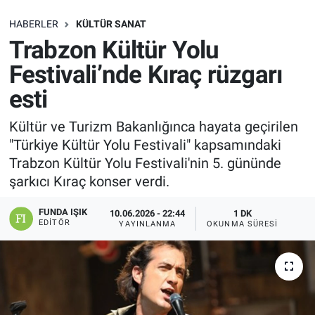
SAĞLIK
HABERLER
KÜLTÜR SANAT
Trabzon Kültür Yolu
EKONOMİ
Festivali’nde Kıraç rüzgarı
esti
EĞİTİM
Kültür ve Turizm Bakanlığınca hayata geçirilen
ÖZEL HABER
"Türkiye Kültür Yolu Festivali" kapsamındaki
Trabzon Kültür Yolu Festivali'nin 5. gününde
Keşfet
şarkıcı Kıraç konser verdi.
ASTROLOJİ
FUNDA IŞIK
10.06.2026 - 22:44
1 DK
EDITÖR
YAYINLANMA
OKUNMA SÜRESI
MANŞET
RESMİ İLANLAR
İLAN