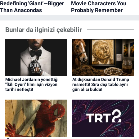
Bunlar da ilginizi çekebilir
Michael Jordan'ın yönettiği
At dışkısından Donald Trump
"İkili Oyun" filmi için vizyon
resmetti! Sıra dışı tablo aynı
tarihi netleşti!
gün alıcı buldu!