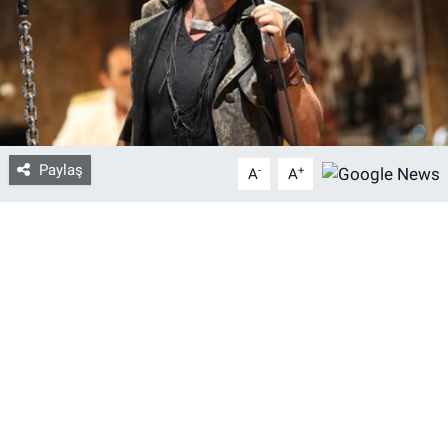
Bize ulaşın
İletişim/Künye
Yaşam
Paylaş
-
+
A
A
Gözden Kaçmasın
İletişim (Künye)