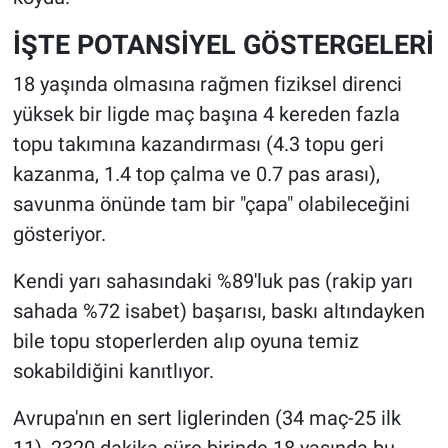
İŞTE POTANSİYEL GÖSTERGELERİ
18 yaşında olmasına rağmen fiziksel direnci
yüksek bir ligde maç başına 4 kereden fazla
topu takımına kazandırması (4.3 topu geri
kazanma, 1.4 top çalma ve 0.7 pas arası),
savunma önünde tam bir "çapa" olabileceğini
gösteriyor.
Kendi yarı sahasındaki %89'luk pas (rakip yarı
sahada %72 isabet) başarısı, baskı altındayken
bile topu stoperlerden alıp oyuna temiz
sokabildiğini kanıtlıyor.
Avrupa'nın en sert liglerinden (34 maç-25 ilk
11), 2320 dakika süre.birinde 18 yaşında bu