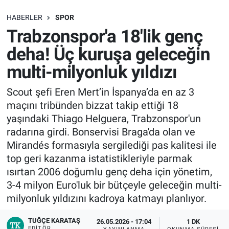
SAĞLIK
HABERLER
SPOR
Trabzonspor'a 18'lik genç
EKONOMİ
deha! Üç kuruşa geleceğin
multi-milyonluk yıldızı
EĞİTİM
Scout şefi Eren Mert’in İspanya’da en az 3
ÖZEL HABER
maçını tribünden bizzat takip ettiği 18
yaşındaki Thiago Helguera, Trabzonspor'un
Keşfet
radarına girdi. Bonservisi Braga'da olan ve
Mirandés formasıyla sergilediği pas kalitesi ile
ASTROLOJİ
top geri kazanma istatistikleriyle parmak
ısırtan 2006 doğumlu genç deha için yönetim,
MANŞET
3-4 milyon Euro'luk bir bütçeyle geleceğin multi-
milyonluk yıldızını kadroya katmayı planlıyor.
RESMİ İLANLAR
TUĞÇE KARATAŞ
26.05.2026 - 17:04
1 DK
İLAN
EDITÖR