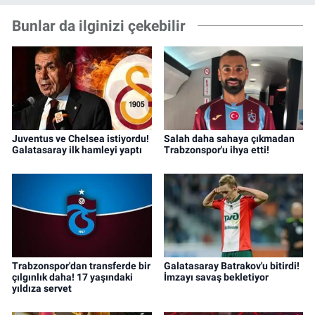
Bunlar da ilginizi çekebilir
Juventus ve Chelsea istiyordu!
Salah daha sahaya çıkmadan
Galatasaray ilk hamleyi yaptı
Trabzonspor'u ihya etti!
Trabzonspor'dan transferde bir
Galatasaray Batrakov'u bitirdi!
çılgınlık daha! 17 yaşındaki
İmzayı savaş bekletiyor
yıldıza servet