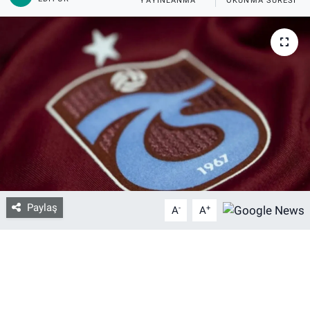
YAYINLANMA
OKUNMA SÜRESI
Bize ulaşın
İletişim/Künye
Yaşam
Gözden Kaçmasın
İletişim (Künye)
Paylaş
-
+
A
A